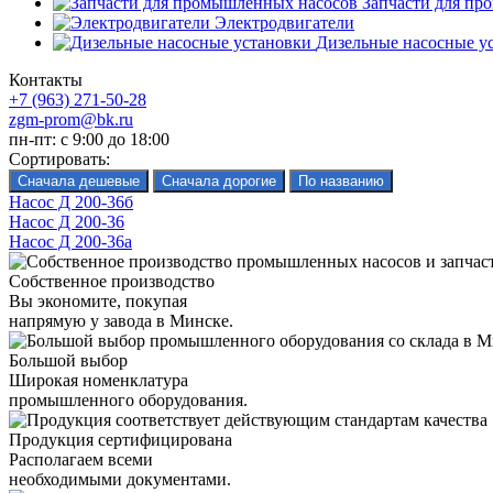
Запчасти для пр
Электродвигатели
Дизельные насосные у
Контакты
+7 (963) 271-50-28
zgm-prom@bk.ru
пн-пт: с 9:00 до 18:00
Сортировать:
Насос Д 200-36б
Насос Д 200-36
Насос Д 200-36а
Собственное производство
Вы экономите, покупая
напрямую у завода в Минске.
Большой выбор
Широкая номенклатура
промышленного оборудования.
Продукция сертифицирована
Располагаем всеми
необходимыми документами.