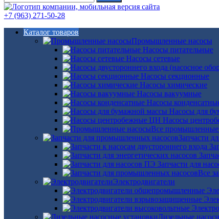
+7 (963) 271-50-28
Каталог товаров
Промышленные насосы
Насосы питательные
Насосы сетевые
Насосы секционные
Насосы химические
Насосы вакуумные
Насосы конденсатны
Насосы для б
Насосы центро
Все промышленные
Запчасти д
За
Запча
Запчасти для нас
Все з
Электродвигатели
Эле
Эле
Электро
Дизельные насос