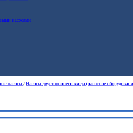
выми насосами
ые насосы
/
Насосы двустороннего входа (насосное оборудован