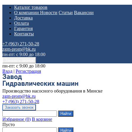
Каталог товаров
О компании
Новости
Статьи
Вакансии
Доставка
Оплата
Гарантия
Контакты
+7 (963) 271-50-28
zgm-prom@bk.ru
пн-пт: с 9:00 до 18:00
пн-пт: с 9:00 до 18:00
Вход
|
Регистрация
Производство насосного оборудования в Минске
zgm-prom@bk.ru
+7 (963) 271-50-28
Избранное
(
0
)
В корзине
Пусто