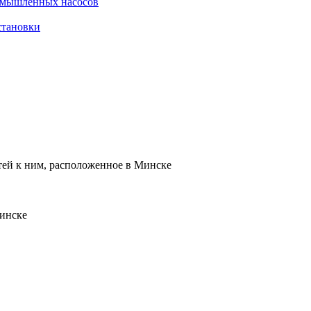
омышленных насосов
становки