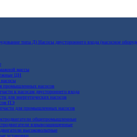
Насосы двустороннего входа (насосное оборуд
е
умажной массы
бежные ЦН
 насосы
ля промышленных насосов
пчасти к насосам двустороннего входа
сти для энергетических насосов
осов ПЭ
апчасти для промышленных насосов
ктродвигатели общепромышленные
ктродвигатели взрывозащищенные
двигатели высоковольтные
ные установки