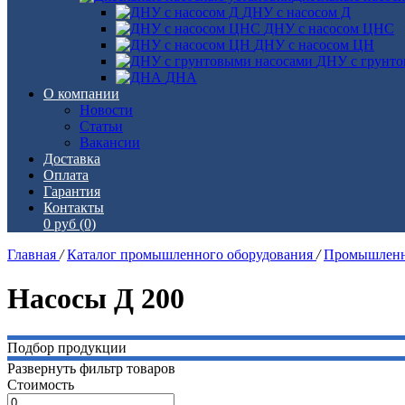
ДНУ с насосом Д
ДНУ с насосом ЦНС
ДНУ с насосом ЦН
ДНУ с грунто
ДНА
О компании
Новости
Статьи
Вакансии
Доставка
Оплата
Гарантия
Контакты
0 руб
(0)
Главная
/
Каталог промышленного оборудования
/
Промышленн
Насосы Д 200
Подбор продукции
Развернуть фильтр товаров
Стоимость