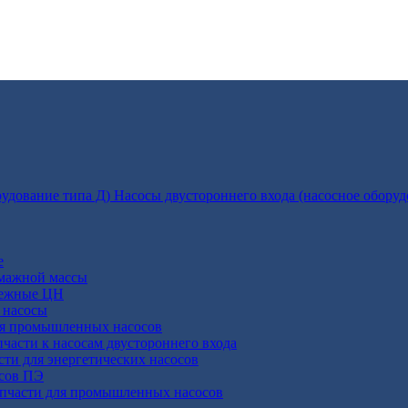
Насосы двустороннего входа (насосное оборуд
е
умажной массы
бежные ЦН
 насосы
ля промышленных насосов
пчасти к насосам двустороннего входа
сти для энергетических насосов
осов ПЭ
апчасти для промышленных насосов