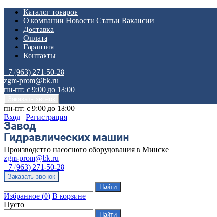
Каталог товаров
О компании
Новости
Статьи
Вакансии
Доставка
Оплата
Гарантия
Контакты
+7 (963) 271-50-28
zgm-prom@bk.ru
пн-пт: с 9:00 до 18:00
пн-пт: с 9:00 до 18:00
Вход
|
Регистрация
Производство насосного оборудования в Минске
zgm-prom@bk.ru
+7 (963) 271-50-28
Избранное
(
0
)
В корзине
Пусто