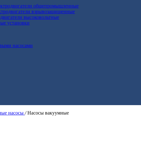
ктродвигатели общепромышленные
ктродвигатели взрывозащищенные
двигатели высоковольтные
ные установки
выми насосами
ые насосы
/
Насосы вакуумные