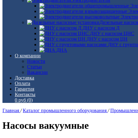
Электродвигатели
Эле
Эле
Электро
Дизельные насос
ДНУ с насосом Д
ДНУ с насосом ЦНС
ДНУ с насосом ЦН
ДНУ с грунто
ДНА
О компании
Новости
Статьи
Вакансии
Доставка
Оплата
Гарантия
Контакты
0 руб
(0)
Главная
/
Каталог промышленного оборудования
/
Промышленн
Насосы вакуумные