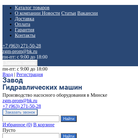
Каталог товаров
О компании
Новости
Статьи
Вакансии
Доставка
Оплата
Гарантия
Контакты
+7 (963) 271-50-28
zgm-prom@bk.ru
пн-пт: с 9:00 до 18:00
пн-пт: с 9:00 до 18:00
Вход
|
Регистрация
Производство насосного оборудования в Минске
zgm-prom@bk.ru
+7 (963) 271-50-28
Избранное
(
0
)
В корзине
Пусто