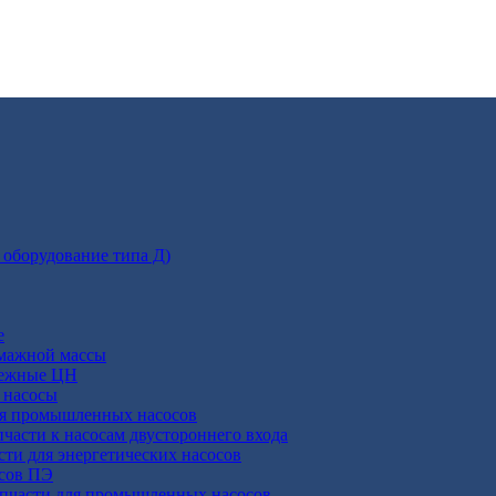
 оборудование типа Д)
е
умажной массы
бежные ЦН
 насосы
ля промышленных насосов
пчасти к насосам двустороннего входа
сти для энергетических насосов
осов ПЭ
апчасти для промышленных насосов