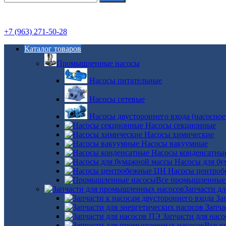
+7 (963) 271-50-28
Каталог товаров
Промышленные насосы
Насосы питательные
Насосы сетевые
Насосы двустороннего входа (насосное
Насосы секционные
Насосы химические
Насосы вакуумные
Насосы конденсатны
Насосы для б
Насосы центро
Все промышленные
Запчасти д
За
Запча
Запчасти для нас
Все з