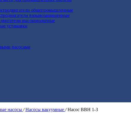
ктродвигатели общепромышленные
ктродвигатели взрывозащищенные
двигатели высоковольтные
ные установки
выми насосами
ые насосы
/
Насосы вакуумные
/
Насос ВВН 1-3