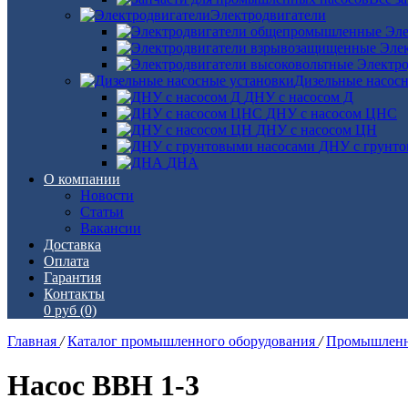
Электродвигатели
Эле
Эле
Электро
Дизельные насос
ДНУ с насосом Д
ДНУ с насосом ЦНС
ДНУ с насосом ЦН
ДНУ с грунто
ДНА
О компании
Новости
Статьи
Вакансии
Доставка
Оплата
Гарантия
Контакты
0 руб
(0)
Главная
/
Каталог промышленного оборудования
/
Промышленн
Насос ВВН 1-3