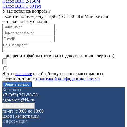
Насос ВВН 2-150М
Насос ВВН 1-50ТМ
У вас остались вопросы?
Звоните по телефону
+7 (963) 271-50-28
в Минске или
оставьте заявку онлайн.
Прикрепить файлы (реквизиты, документацию, чертежи)
Я даю
согласие
на обработку персональных данных
в соответствии с
политикой конфиденциальности
Контакты
+7 (963) 271-50-28
zgm-prom@bk.ru
пн-пт: с 9:00 до 18:00
Вход
|
Регистрация
Информация