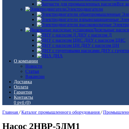
Все з
Электродвигатели
Эле
Эле
Электро
Дизельные насос
ДНУ с насосом Д
ДНУ с насосом ЦНС
ДНУ с насосом ЦН
ДНУ с грунто
ДНА
О компании
Новости
Статьи
Вакансии
Доставка
Оплата
Гарантия
Контакты
0 руб
(0)
Главная
/
Каталог промышленного оборудования
/
Промышленн
Насос 2НВР-5ДМ1