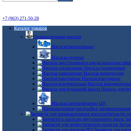
+7 (963) 271-50-28
Каталог товаров
Промышленные насосы
Насосы питательные
Насосы сетевые
Насосы секционные
Насосы химические
Насосы вакуумные
Насосы конденсатны
Насосы для б
Насосы центробежные ЦН
Все промышленные
Запчасти д
За
Запча
Запчасти для нас