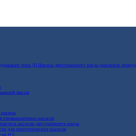
Насосы двустороннего входа (насосное оборуд
е
умажной массы
 насосы
ля промышленных насосов
пчасти к насосам двустороннего входа
сти для энергетических насосов
осов ПЭ