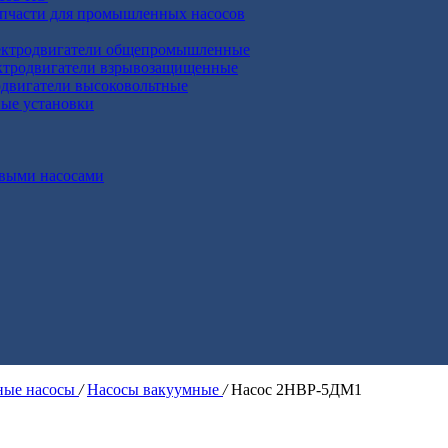
апчасти для промышленных насосов
ктродвигатели общепромышленные
ктродвигатели взрывозащищенные
двигатели высоковольтные
ные установки
выми насосами
ые насосы
/
Насосы вакуумные
/
Насос 2НВР-5ДМ1