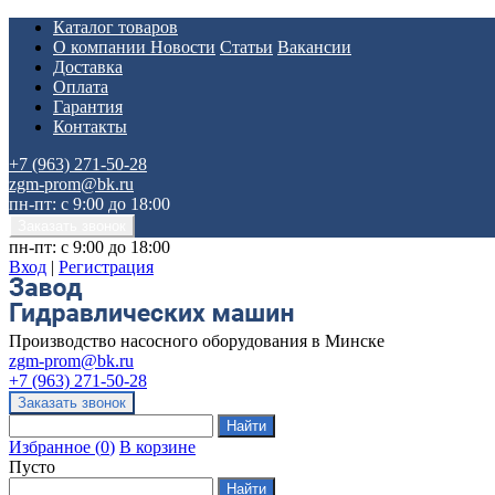
Каталог товаров
О компании
Новости
Статьи
Вакансии
Доставка
Оплата
Гарантия
Контакты
+7 (963) 271-50-28
zgm-prom@bk.ru
пн-пт: с 9:00 до 18:00
пн-пт: с 9:00 до 18:00
Вход
|
Регистрация
Производство насосного оборудования в Минске
zgm-prom@bk.ru
+7 (963) 271-50-28
Избранное
(
0
)
В корзине
Пусто