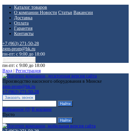
Каталог товаров
О компании
Новости
Статьи
Вакансии
Доставка
Оплата
Гарантия
Контакты
+7 (963) 271-50-28
zgm-prom@bk.ru
пн-пт: с 9:00 до 18:00
пн-пт: с 9:00 до 18:00
Вход
|
Регистрация
Производство насосного оборудования в Минске
zgm-prom@bk.ru
+7 (963) 271-50-28
Избранное
(
0
)
В корзине
Пусто