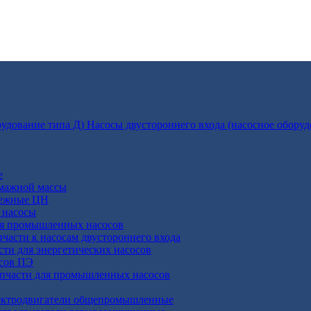
Насосы двустороннего входа (насосное оборуд
е
умажной массы
бежные ЦН
 насосы
ля промышленных насосов
пчасти к насосам двустороннего входа
сти для энергетических насосов
осов ПЭ
апчасти для промышленных насосов
ктродвигатели общепромышленные