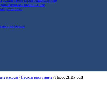
ктродвигатели взрывозащищенные
двигатели высоковольтные
ные установки
выми насосами
ые насосы
/
Насосы вакуумные
/
Насос 2НВР-60Д