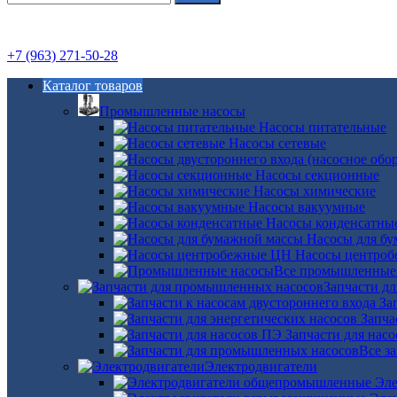
+7 (963) 271-50-28
Каталог товаров
Промышленные насосы
Насосы питательные
Насосы сетевые
Насосы секционные
Насосы химические
Насосы вакуумные
Насосы конденсатны
Насосы для б
Насосы центро
Все промышленные
Запчасти д
За
Запча
Запчасти для нас
Все з
Электродвигатели
Эле