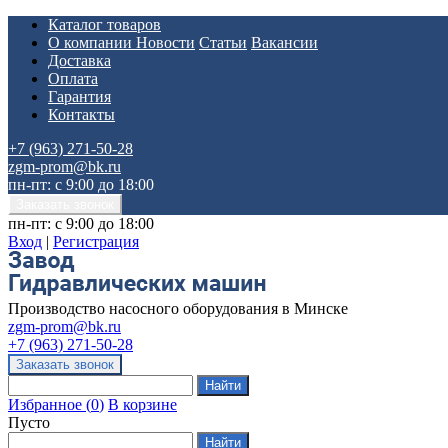
Каталог товаров
О компании
Новости
Статьи
Вакансии
Доставка
Оплата
Гарантия
Контакты
+7 (963) 271-50-28
zgm-prom@bk.ru
пн-пт: с 9:00 до 18:00
пн-пт: с 9:00 до 18:00
Вход
|
Регистрация
Производство насосного оборудования в Минске
zgm-prom@bk.ru
+7 (963) 271-50-28
Избранное
(
0
)
В корзине
Пусто