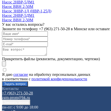
Насос 2НВР-5ДМ1
Насос ВВН 2-50М
Насос 3НВР-1Д (НВР-1,25Д)
Насос 2НВР-5ДМ1
Насос ВВН 2-50М
У вас остались вопросы?
Звоните по телефону
+7 (963) 271-50-28
в Минске или оставьте 
Прикрепить файлы (реквизиты, документацию, чертежи)
Я даю
согласие
на обработку персональных данных
в соответствии с
политикой конфиденциальности
Контакты
+7 (963) 271-50-28
zgm-prom@bk.ru
пн-пт: с 9:00 до 18:00