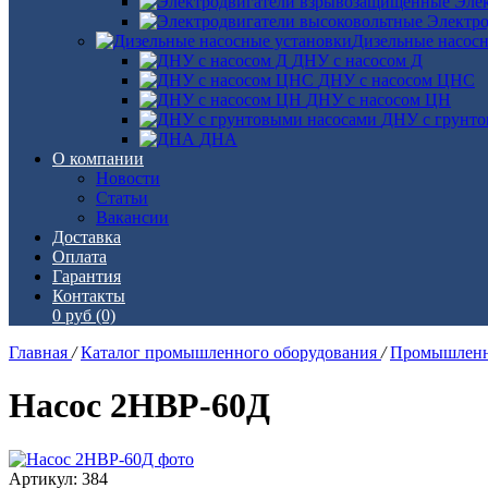
Эле
Электро
Дизельные насос
ДНУ с насосом Д
ДНУ с насосом ЦНС
ДНУ с насосом ЦН
ДНУ с грунто
ДНА
О компании
Новости
Статьи
Вакансии
Доставка
Оплата
Гарантия
Контакты
0 руб
(0)
Главная
/
Каталог промышленного оборудования
/
Промышленн
Насос 2НВР-60Д
Артикул: 384