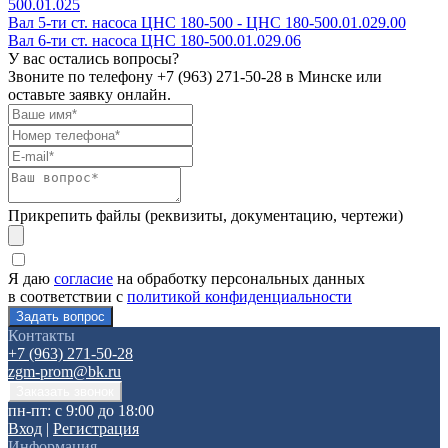
500.01.025
Вал 5-ти ст. насоса ЦНС 180-500 - ЦНС 180-500.01.029.00
Вал 6-ти ст. насоса ЦНС 180-500.01.029.06
У вас остались вопросы?
Звоните по телефону
+7 (963) 271-50-28
в Минске или
оставьте заявку онлайн.
Прикрепить файлы (реквизиты, документацию, чертежи)
Я даю
согласие
на обработку персональных данных
в соответствии с
политикой конфиденциальности
Контакты
+7 (963) 271-50-28
zgm-prom@bk.ru
пн-пт: с 9:00 до 18:00
Вход
|
Регистрация
Информация