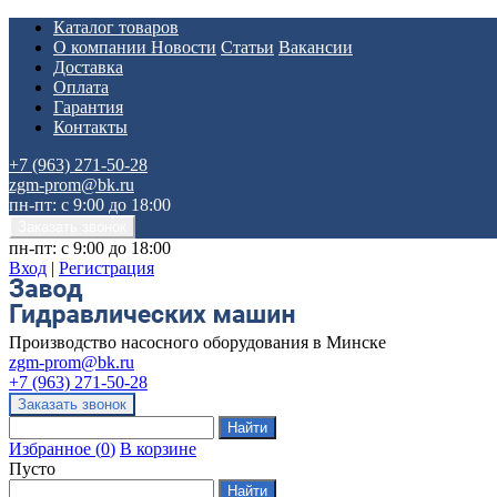
Каталог товаров
О компании
Новости
Статьи
Вакансии
Доставка
Оплата
Гарантия
Контакты
+7 (963) 271-50-28
zgm-prom@bk.ru
пн-пт: с 9:00 до 18:00
пн-пт: с 9:00 до 18:00
Вход
|
Регистрация
Производство насосного оборудования в Минске
zgm-prom@bk.ru
+7 (963) 271-50-28
Избранное
(
0
)
В корзине
Пусто