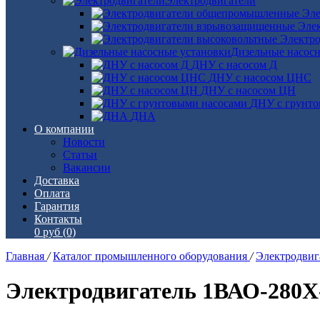
Электродвигатели
Эле
Эле
Электро
Дизельные насос
ДНУ с насосом Д
ДНУ с насосом ЦНС
ДНУ с насосом ЦН
ДНУ с грунто
ДНА
О компании
Новости
Статьи
Вакансии
Доставка
Оплата
Гарантия
Контакты
0 руб
(0)
Главная
/
Каталог промышленного оборудования
/
Электродви
Электродвигатель 1ВАО-280Х