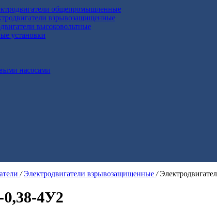
ктродвигатели общепромышленные
ктродвигатели взрывозащищенные
двигатели высоковольтные
ные установки
выми насосами
гатели
/
Электродвигатели взрывозащищенные
/
Электродвигате
-0,38-4У2