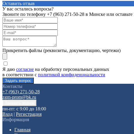
Оставить отзыв
У вас остались вопросы?
Звоните по телефону
+7 (963) 271-50-28
в Минске или оставьте 
Прикрепить файлы (реквизиты, документацию, чертежи)
Я даю
согласие
на обработку персональных данных
в соответствии с
политикой конфиденциальности
Контакты
+7 (963) 271-50-28
zgm-prom@bk.ru
пн-пт: с 9:00 до 18:00
Вход
|
Регистрация
Информация
Главная