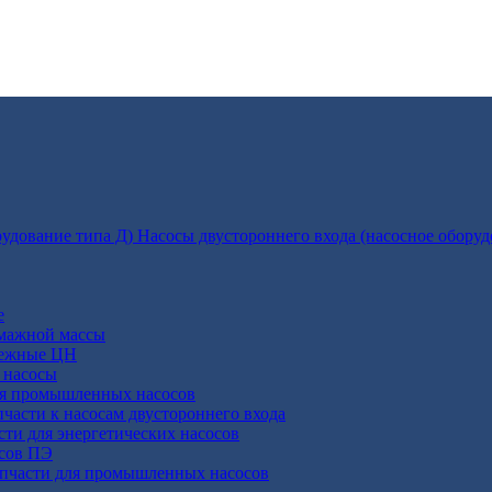
Насосы двустороннего входа (насосное оборуд
е
умажной массы
бежные ЦН
 насосы
ля промышленных насосов
пчасти к насосам двустороннего входа
сти для энергетических насосов
осов ПЭ
апчасти для промышленных насосов