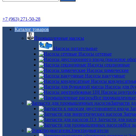
+7 (963) 271-50-28
Каталог товаров
Промышленные насосы
Насосы питательные
Насосы сетевые
Насосы секционные
Насосы химические
Насосы вакуумные
Насосы конденсатны
Насосы для б
Насосы центро
Все промышленные
Запчасти д
За
Запча
Запчасти для нас
Все з
Электродвигатели
Эле