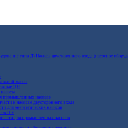
Насосы двустороннего входа (насосное оборуд
е
умажной массы
бежные ЦН
 насосы
ля промышленных насосов
пчасти к насосам двустороннего входа
сти для энергетических насосов
осов ПЭ
апчасти для промышленных насосов
ктродвигатели общепромышленные