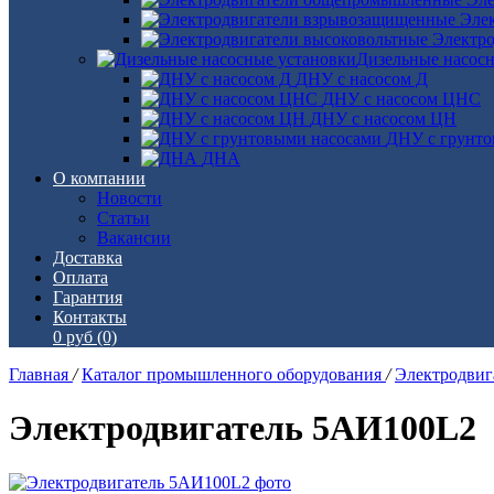
Эле
Электро
Дизельные насос
ДНУ с насосом Д
ДНУ с насосом ЦНС
ДНУ с насосом ЦН
ДНУ с грунто
ДНА
О компании
Новости
Статьи
Вакансии
Доставка
Оплата
Гарантия
Контакты
0 руб
(0)
Главная
/
Каталог промышленного оборудования
/
Электродви
Электродвигатель 5АИ100L2