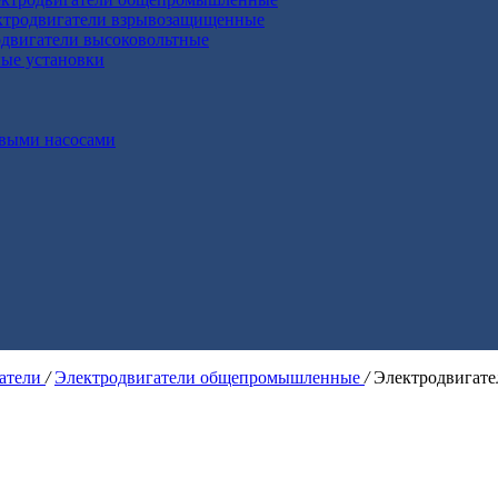
ктродвигатели взрывозащищенные
двигатели высоковольтные
ные установки
выми насосами
гатели
/
Электродвигатели общепромышленные
/
Электродвигат