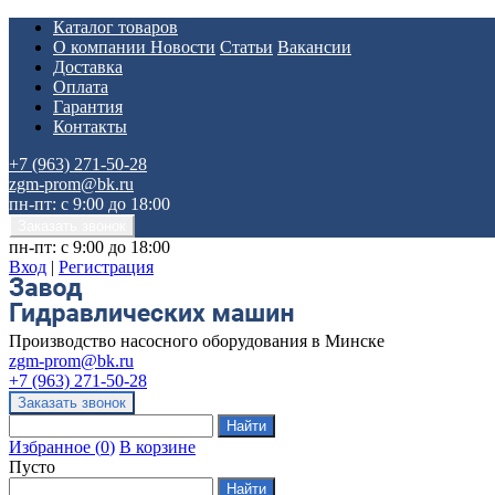
Каталог товаров
О компании
Новости
Статьи
Вакансии
Доставка
Оплата
Гарантия
Контакты
+7 (963) 271-50-28
zgm-prom@bk.ru
пн-пт: с 9:00 до 18:00
пн-пт: с 9:00 до 18:00
Вход
|
Регистрация
Производство насосного оборудования в Минске
zgm-prom@bk.ru
+7 (963) 271-50-28
Избранное
(
0
)
В корзине
Пусто