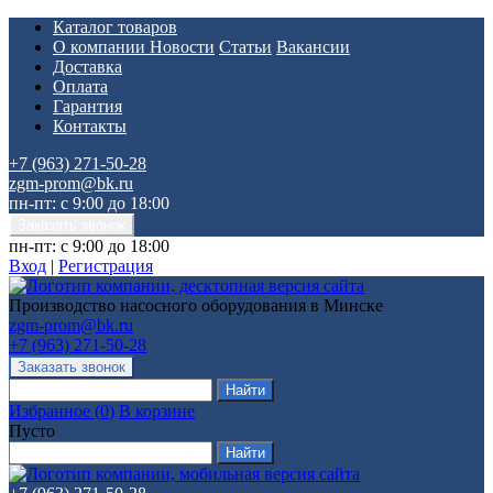
Каталог товаров
О компании
Новости
Статьи
Вакансии
Доставка
Оплата
Гарантия
Контакты
+7 (963) 271-50-28
zgm-prom@bk.ru
пн-пт: с 9:00 до 18:00
пн-пт: с 9:00 до 18:00
Вход
|
Регистрация
Производство насосного оборудования в Минске
zgm-prom@bk.ru
+7 (963) 271-50-28
Избранное
(
0
)
В корзине
Пусто