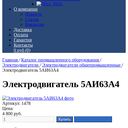
ДНА
О компании
Новости
Статьи
Вакансии
Доставка
Оплата
Гарантия
Контакты
0 руб
(0)
Главная
/
Каталог промышленного оборудования
/
Электродвигатели
/
Электродвигатели общепромышленные
/
Электродвигатель 5АИ63А4
Электродвигатель 5АИ63А4
Артикул: 1478
Цена:
4 800
руб.