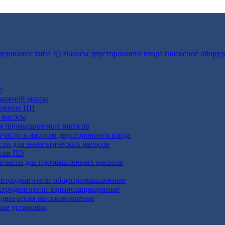
Насосы двустороннего входа (насосное оборуд
е
умажной массы
бежные ЦН
 насосы
ля промышленных насосов
пчасти к насосам двустороннего входа
сти для энергетических насосов
осов ПЭ
апчасти для промышленных насосов
ктродвигатели общепромышленные
ктродвигатели взрывозащищенные
двигатели высоковольтные
ные установки