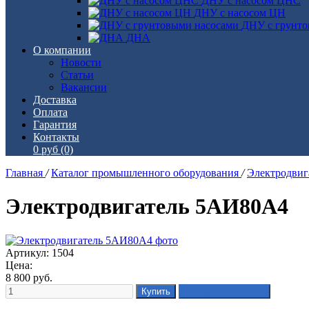
ДНУ с насосом ЦНС
ДНУ с насосом ЦН
ДНУ с грунто
ДНА
О компании
Новости
Статьи
Вакансии
Доставка
Оплата
Гарантия
Контакты
0 руб
(0)
Главная
/
Каталог промышленного оборудования
/
Электродви
Электродвигатель 5АИ80А4
Артикул: 1504
Цена:
8 800
руб.