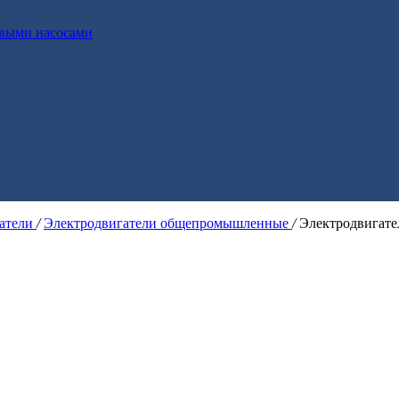
выми насосами
гатели
/
Электродвигатели общепромышленные
/
Электродвигат