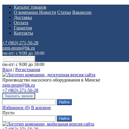
Каталог товаров
О компании
Новости
Статьи
Вакансии
Доставка
Оплата
Гарантия
Контакты
+7 (963) 271-50-28
zgm-prom@bk.ru
пн-пт: с 9:00 до 18:00
пн-пт: с 9:00 до 18:00
Вход
|
Регистрация
Производство насосного оборудования в Минске
zgm-prom@bk.ru
+7 (963) 271-50-28
Избранное
(
0
)
В корзине
Пусто