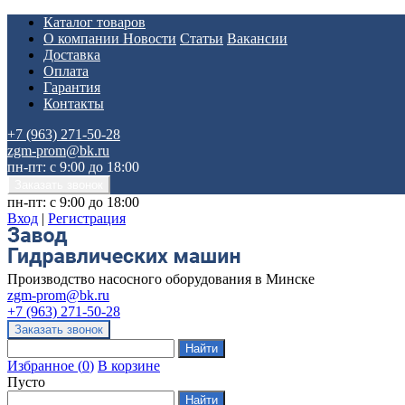
Каталог товаров
О компании
Новости
Статьи
Вакансии
Доставка
Оплата
Гарантия
Контакты
+7 (963) 271-50-28
zgm-prom@bk.ru
пн-пт: с 9:00 до 18:00
пн-пт: с 9:00 до 18:00
Вход
|
Регистрация
Производство насосного оборудования в Минске
zgm-prom@bk.ru
+7 (963) 271-50-28
Избранное
(
0
)
В корзине
Пусто