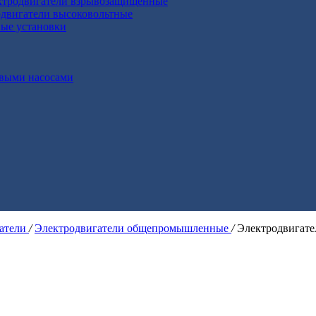
ктродвигатели взрывозащищенные
двигатели высоковольтные
ные установки
выми насосами
гатели
/
Электродвигатели общепромышленные
/
Электродвигат