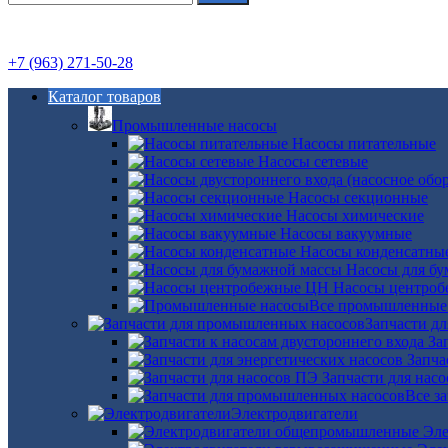
+7 (963) 271-50-28
Каталог товаров
Промышленные насосы
Насосы питательные
Насосы сетевые
Насосы секционные
Насосы химические
Насосы вакуумные
Насосы конденсатны
Насосы для б
Насосы центро
Все промышленные
Запчасти д
За
Запча
Запчасти для нас
Все з
Электродвигатели
Эле