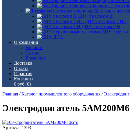
Эле
Электро
Дизельные насос
ДНУ с насосом Д
ДНУ с насосом ЦНС
ДНУ с насосом ЦН
ДНУ с грунто
ДНА
О компании
Новости
Статьи
Вакансии
Доставка
Оплата
Гарантия
Контакты
0 руб
(0)
Главная
/
Каталог промышленного оборудования
/
Электродви
Электродвигатель 5АМ200М6
Артикул: 1393