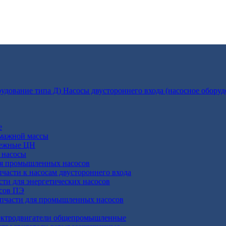
Насосы двустороннего входа (насосное оборуд
е
умажной массы
бежные ЦН
 насосы
ля промышленных насосов
пчасти к насосам двустороннего входа
сти для энергетических насосов
осов ПЭ
апчасти для промышленных насосов
ктродвигатели общепромышленные