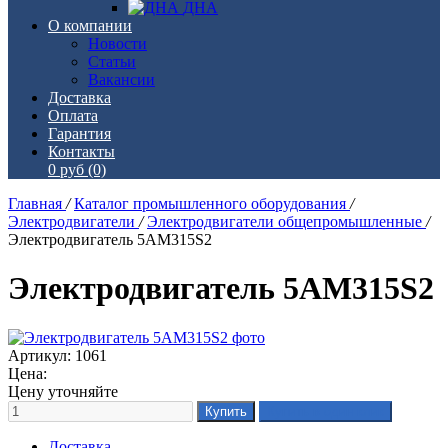
ДНА
О компании
Новости
Статьи
Вакансии
Доставка
Оплата
Гарантия
Контакты
0 руб
(0)
Главная
/
Каталог промышленного оборудования
/
Электродвигатели
/
Электродвигатели общепромышленные
/
Электродвигатель 5АМ315S2
Электродвигатель 5АМ315S2
Артикул: 1061
Цена:
Цену уточняйте
Доставка