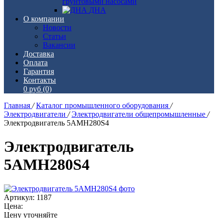
грунтовыми насосами
ДНА
О компании
Новости
Статьи
Вакансии
Доставка
Оплата
Гарантия
Контакты
0 руб
(0)
Главная
/
Каталог промышленного оборудования
/
Электродвигатели
/
Электродвигатели общепромышленные
/
Электродвигатель 5АМН280S4
Электродвигатель
5АМН280S4
Артикул: 1187
Цена:
Цену уточняйте