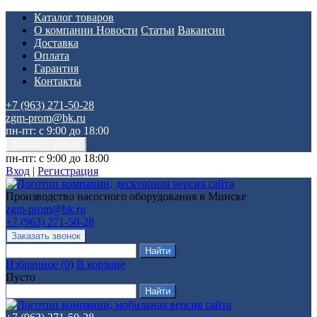
Каталог товаров
О компании
Новости
Статьи
Вакансии
Доставка
Оплата
Гарантия
Контакты
+7 (963) 271-50-28
zgm-prom@bk.ru
пн-пт: с 9:00 до 18:00
пн-пт: с 9:00 до 18:00
Вход
|
Регистрация
Производство насосного оборудования в Минске
zgm-prom@bk.ru
+7 (963) 271-50-28
Избранное
(
0
)
В корзине
Пусто