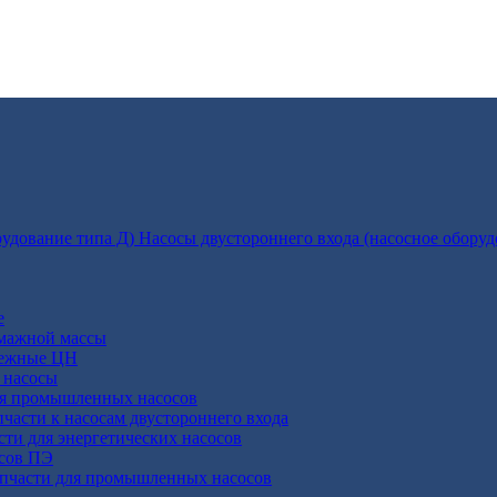
Насосы двустороннего входа (насосное оборуд
е
умажной массы
бежные ЦН
 насосы
ля промышленных насосов
пчасти к насосам двустороннего входа
сти для энергетических насосов
осов ПЭ
апчасти для промышленных насосов