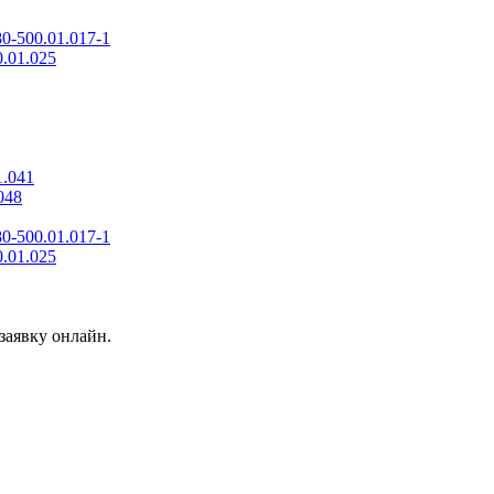
0-500.01.017-1
.01.025
1.041
048
0-500.01.017-1
.01.025
заявку онлайн.