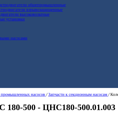
ктродвигатели общепромышленные
ктродвигатели взрывозащищенные
двигатели высоковольтные
ные установки
выми насосами
я промышленных насосов
/
Запчасти к секционным насосам
/
Кол
С 180-500 - ЦНС180-500.01.003