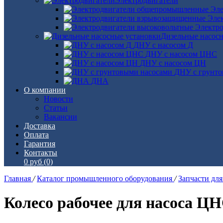
Электродвигатели
Эле
Эле
Электро
Дизельные насос
ДНУ с насосом Д
ДНУ с насосом ЦНС
ДНУ с насосом ЦН
ДНУ с грунто
ДНА
О компании
Новости
Статьи
Вакансии
Доставка
Оплата
Гарантия
Контакты
0 руб
(0)
Главная
/
Каталог промышленного оборудования
/
Запчасти дл
Колесо рабочее для насоса ЦН