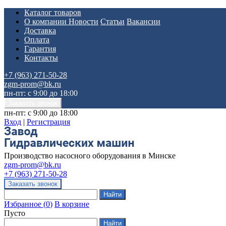
Каталог товаров
О компании
Новости
Статьи
Вакансии
Доставка
Оплата
Гарантия
Контакты
+7 (963) 271-50-28
zgm-prom@bk.ru
пн-пт: с 9:00 до 18:00
пн-пт: с 9:00 до 18:00
Вход
|
Регистрация
Производство насосного оборудования в Минске
zgm-prom@bk.ru
+7 (963) 271-50-28
Избранное
(
0
)
В корзине
Пусто