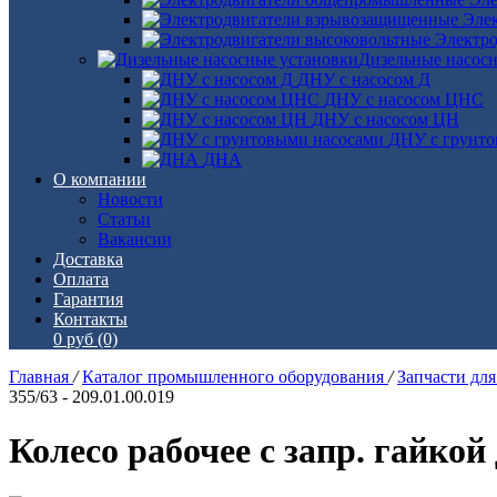
Эле
Электро
Дизельные насос
ДНУ с насосом Д
ДНУ с насосом ЦНС
ДНУ с насосом ЦН
ДНУ с грунто
ДНА
О компании
Новости
Статьи
Вакансии
Доставка
Оплата
Гарантия
Контакты
0 руб
(0)
Главная
/
Каталог промышленного оборудования
/
Запчасти дл
355/63 - 209.01.00.019
Колесо рабочее с запр. гайкой 