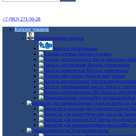
+7 (963) 271-50-28
Каталог товаров
Промышленные насосы
Насосы питательные
Насосы сетевые
Насосы секционные
Насосы химические
Насосы вакуумные
Насосы конденсатны
Насосы для б
Насосы центро
Все промышленные
Запчасти д
За
Запча
Запчасти для нас
Все з
Электродвигатели
Эле