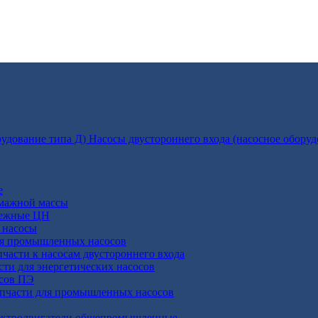
Насосы двустороннего входа (насосное оборуд
е
умажной массы
бежные ЦН
 насосы
ля промышленных насосов
пчасти к насосам двустороннего входа
сти для энергетических насосов
осов ПЭ
апчасти для промышленных насосов
ктродвигатели общепромышленные