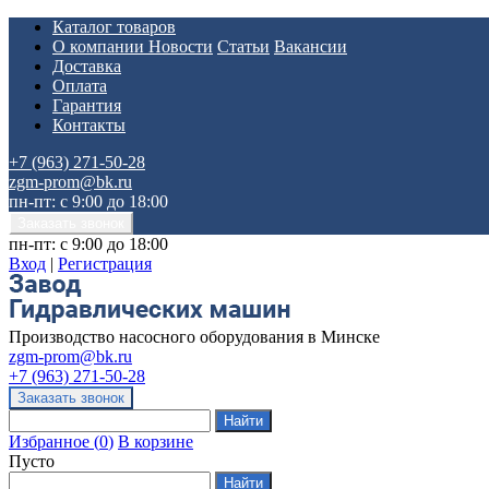
Каталог товаров
О компании
Новости
Статьи
Вакансии
Доставка
Оплата
Гарантия
Контакты
+7 (963) 271-50-28
zgm-prom@bk.ru
пн-пт: с 9:00 до 18:00
пн-пт: с 9:00 до 18:00
Вход
|
Регистрация
Производство насосного оборудования в Минске
zgm-prom@bk.ru
+7 (963) 271-50-28
Избранное
(
0
)
В корзине
Пусто