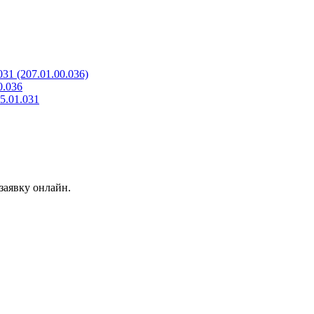
31 (207.01.00.036)
0.036
5.01.031
заявку онлайн.