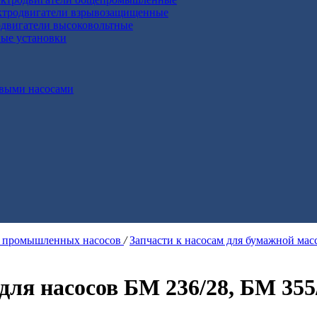
ктродвигатели взрывозащищенные
двигатели высоковольтные
ные установки
выми насосами
я промышленных насосов
/
Запчасти к насосам для бумажной ма
для насосов БМ 236/28, БМ 355/