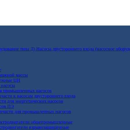
Насосы двустороннего входа (насосное оборуд
е
умажной массы
бежные ЦН
 насосы
ля промышленных насосов
пчасти к насосам двустороннего входа
сти для энергетических насосов
осов ПЭ
апчасти для промышленных насосов
ктродвигатели общепромышленные
ктродвигатели взрывозащищенные