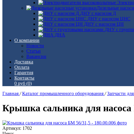
Электро
Дизельные насос
ДНУ с насосом Д
ДНУ с насосом ЦНС
ДНУ с насосом ЦН
ДНУ с грунто
ДНА
О компании
Новости
Статьи
Вакансии
Доставка
Оплата
Гарантия
Контакты
0 руб
(0)
Главная
/
Каталог промышленного оборудования
/
Запчасти дл
Крышка сальника для насоса Б
Артикул: 1702
Цена: