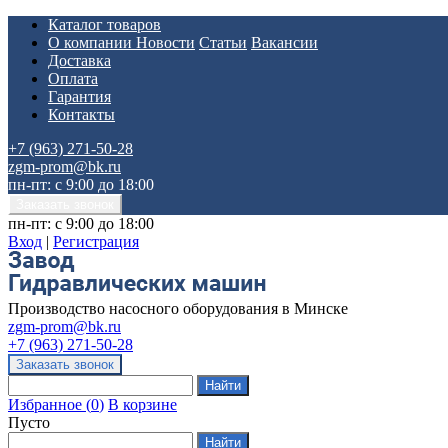
Каталог товаров
О компании
Новости
Статьи
Вакансии
Доставка
Оплата
Гарантия
Контакты
+7 (963) 271-50-28
zgm-prom@bk.ru
пн-пт: с 9:00 до 18:00
пн-пт: с 9:00 до 18:00
Вход
|
Регистрация
Производство насосного оборудования в Минске
zgm-prom@bk.ru
+7 (963) 271-50-28
Избранное
(
0
)
В корзине
Пусто