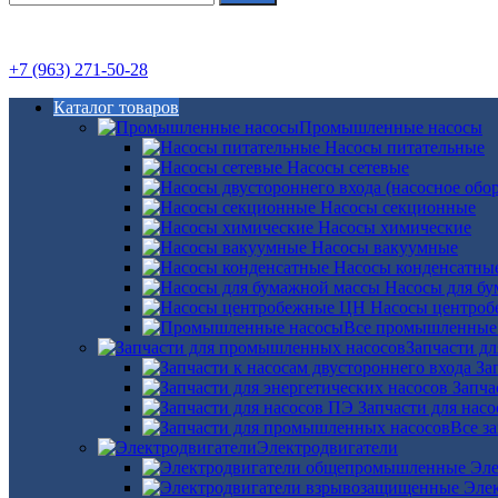
+7 (963) 271-50-28
Каталог товаров
Промышленные насосы
Насосы питательные
Насосы сетевые
Насосы секционные
Насосы химические
Насосы вакуумные
Насосы конденсатны
Насосы для б
Насосы центро
Все промышленные
Запчасти д
За
Запча
Запчасти для нас
Все з
Электродвигатели
Эле
Эле