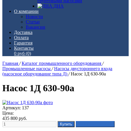
грунтовыми насосами
ДНА
О компании
Новости
Статьи
Вакансии
Доставка
Оплата
Гарантия
Контакты
0 руб
(0)
Главная
/
Каталог промышленного оборудования
/
Промышленные насосы
/
Насосы двустороннего входа
(насосное оборудование типа Д)
/
Насос 1Д 630-90а
Насос 1Д 630-90а
Артикул: 137
Цена:
435 800
руб.