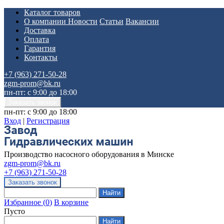
Каталог товаров
О компании
Новости
Статьи
Вакансии
Доставка
Оплата
Гарантия
Контакты
+7 (963) 271-50-28
zgm-prom@bk.ru
пн-пт: с 9:00 до 18:00
пн-пт: с 9:00 до 18:00
Вход
|
Регистрация
Производство насосного оборудования в Минске
zgm-prom@bk.ru
+7 (963) 271-50-28
Избранное
(
0
)
В корзине
Пусто