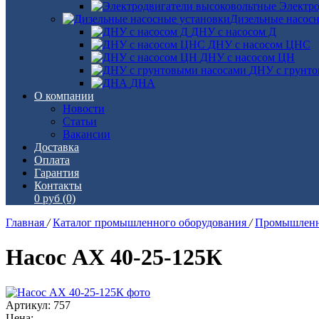
Электро
Дизельные насос
ДНУ с насосом Д
ДНУ с насосом ЦНС
ДНУ с насосом ЦН
ДНУ с грунто
ДНА
О компании
Новости
Статьи
Вакансии
Доставка
Оплата
Гарантия
Контакты
0 руб
(0)
Главная
/
Каталог промышленного оборудования
/
Промышленн
Насос АХ 40-25-125К
Артикул: 757
Цена: