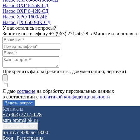
Насос ОХГ 6-55К-СД
Насос ОХГ 6-42К-СД
Насос ХРО 1600/24Е
Насос ДХ 650-90К-СД
У вас остались вопросы?
Звоните по телефону
+7 (963) 271-50-28
в Минске или оставьте 
Прикрепить файлы (реквизиты, документацию, чертежи)
Я даю
согласие
на обработку персональных данных
в соответствии с
политикой конфиденциальности
Контакты
+7 (963) 271-50-28
zgm-prom@bk.ru
пн-пт: с 9:00 до 18:00
Вход
|
Регистрация