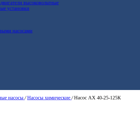
двигатели высоковольтные
ные установки
выми насосами
ые насосы
/
Насосы химические
/
Насос АХ 40-25-125К