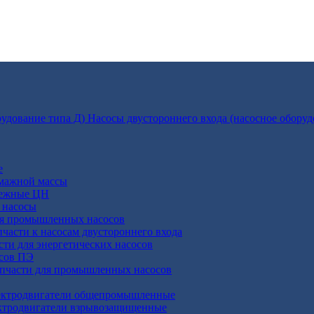
Насосы двустороннего входа (насосное оборуд
е
умажной массы
бежные ЦН
 насосы
ля промышленных насосов
пчасти к насосам двустороннего входа
сти для энергетических насосов
осов ПЭ
апчасти для промышленных насосов
ктродвигатели общепромышленные
ктродвигатели взрывозащищенные