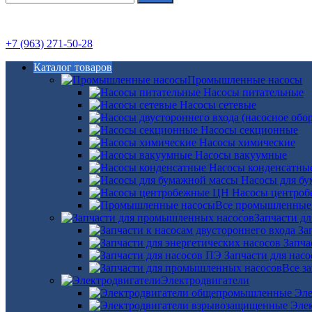
+7 (963) 271-50-28
Каталог товаров
Промышленные насосы
Насосы питательные
Насосы сетевые
Насосы секционные
Насосы химические
Насосы вакуумные
Насосы конденсатны
Насосы для б
Насосы центро
Все промышленные
Запчасти д
За
Запча
Запчасти для нас
Все з
Электродвигатели
Эле
Эле