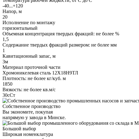
Температура рабочей жидкости, от С до С
-40...+120
Напор, м
20
Исполнение по монтажу
горизонтальный
Объемная концентрация твердых фракций: не более %
1,5
Содержание твердых фракций размером: не более мм
1
Кавитационный запас, м
3м
Материал проточной части
Хромоникелевая сталь 12Х18Н9ТЛ
Плотность: не более кг/куб. м
1850
Вязкость: не более кв.м/с
30сСт
Собственное производство
Вы экономите, покупая
напрямую у завода в Минске.
Большой выбор
Широкая номенклатура