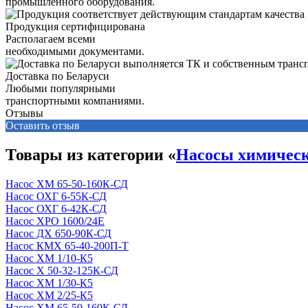
промышленного оборудования.
Продукция сертифицирована
Располагаем всеми
необходимыми документами.
Доставка по Беларуси
Любыми популярными
транспортными компаниями.
Отзывы
Оставить отзыв
Товары из категории «
Насосы химичес
Насос ХМ 65-50-160К-СД
Насос ОХГ 6-55К-СД
Насос ОХГ 6-42К-СД
Насос ХРО 1600/24Е
Насос ДХ 650-90К-СД
Насос КМХ 65-40-200П-Т
Насос ХМ 1/10-К5
Насос Х 50-32-125К-СД
Насос ХМ 1/30-К5
Насос ХМ 2/25-К5
Насос ХМ 65-50-160К-СД