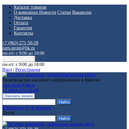
Каталог товаров
О компании
Новости
Статьи
Вакансии
Доставка
Оплата
Гарантия
Контакты
+7 (963) 271-50-28
zgm-prom@bk.ru
пн-пт: с 9:00 до 18:00
пн-пт: с 9:00 до 18:00
Вход
|
Регистрация
Производство насосного оборудования в Минске
zgm-prom@bk.ru
+7 (963) 271-50-28
Избранное
(
0
)
В корзине
Пусто