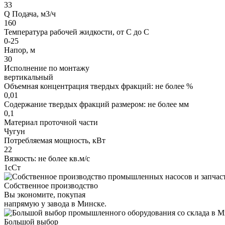
33
Q Подача, м3/ч
160
Температура рабочей жидкости, от С до С
0-25
Напор, м
30
Исполнение по монтажу
вертикальный
Объемная концентрация твердых фракций: не более %
0,01
Содержание твердых фракций размером: не более мм
0,1
Материал проточной части
Чугун
Потребляемая мощность, кВт
22
Вязкость: не более кв.м/с
1сСт
Собственное производство
Вы экономите, покупая
напрямую у завода в Минске.
Большой выбор