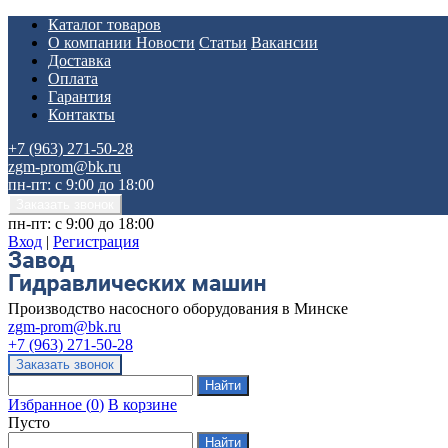
Каталог товаров
О компании
Новости
Статьи
Вакансии
Доставка
Оплата
Гарантия
Контакты
+7 (963) 271-50-28
zgm-prom@bk.ru
пн-пт: с 9:00 до 18:00
пн-пт: с 9:00 до 18:00
Вход
|
Регистрация
Производство насосного оборудования в Минске
zgm-prom@bk.ru
+7 (963) 271-50-28
Избранное
(
0
)
В корзине
Пусто