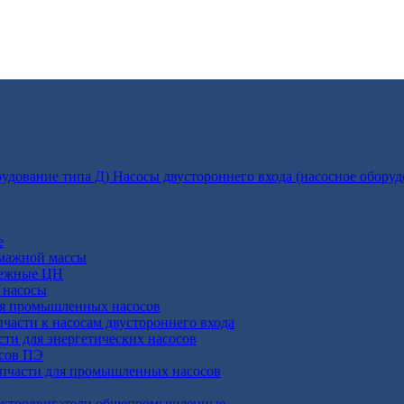
Насосы двустороннего входа (насосное оборуд
е
умажной массы
бежные ЦН
 насосы
ля промышленных насосов
пчасти к насосам двустороннего входа
сти для энергетических насосов
осов ПЭ
апчасти для промышленных насосов
ктродвигатели общепромышленные