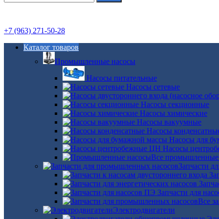
+7 (963) 271-50-28
Каталог товаров
Промышленные насосы
Насосы питательные
Насосы сетевые
Насосы секционные
Насосы химические
Насосы вакуумные
Насосы конденсатны
Насосы для б
Насосы центро
Все промышленные
Запчасти д
За
Запча
Запчасти для нас
Все з
Электродвигатели
Эле