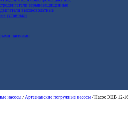
ктродвигатели взрывозащищенные
двигатели высоковольтные
ные установки
выми насосами
ые насосы
/
Артезианские погружные насосы
/
Насос ЭЦВ 12-16