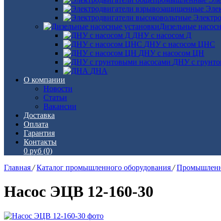
Эле
Электро
Дизельные насос
ДНУ с насосом Д
ДНУ с насосом ЦНС
ДНУ с насосом ЦН
ДНУ с грунто
ДНА
О компании
Новости
Статьи
Вакансии
Доставка
Оплата
Гарантия
Контакты
0 руб
(0)
Главная
/
Каталог промышленного оборудования
/
Промышленн
Насос ЭЦВ 12-160-30