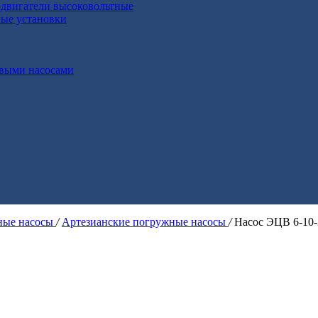
двигатели высоковольтные
ные установки
выми насосами
ые насосы
/
Артезианские погружные насосы
/
Насос ЭЦВ 6-10-