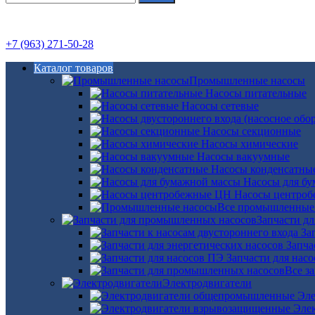
+7 (963) 271-50-28
Каталог товаров
Промышленные насосы
Насосы питательные
Насосы сетевые
Насосы секционные
Насосы химические
Насосы вакуумные
Насосы конденсатны
Насосы для б
Насосы центро
Все промышленные
Запчасти д
За
Запча
Запчасти для нас
Все з
Электродвигатели
Эле
Эле