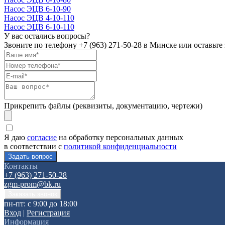
Насос ЭЦВ 6-10-90
Насос ЭЦВ 4-10-110
Насос ЭЦВ 6-10-110
У вас остались вопросы?
Звоните по телефону
+7 (963) 271-50-28
в Минске или оставьте 
Прикрепить файлы (реквизиты, документацию, чертежи)
Я даю
согласие
на обработку персональных данных
в соответствии с
политикой конфиденциальности
Контакты
+7 (963) 271-50-28
zgm-prom@bk.ru
пн-пт: с 9:00 до 18:00
Вход
|
Регистрация
Информация