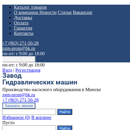
Каталог товаров
О компании
Новости
Статьи
Вакансии
Доставка
Оплата
Гарантия
Контакты
+7 (963) 271-50-28
zgm-prom@bk.ru
пн-пт: с 9:00 до 18:00
пн-пт: с 9:00 до 18:00
Вход
|
Регистрация
Производство насосного оборудования в Минске
zgm-prom@bk.ru
+7 (963) 271-50-28
Избранное
(
0
)
В корзине
Пусто