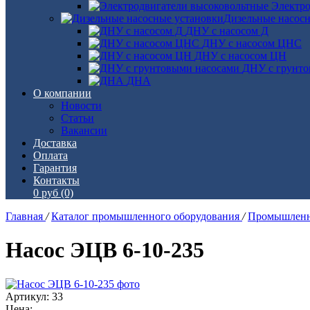
Электро
Дизельные насос
ДНУ с насосом Д
ДНУ с насосом ЦНС
ДНУ с насосом ЦН
ДНУ с грунто
ДНА
О компании
Новости
Статьи
Вакансии
Доставка
Оплата
Гарантия
Контакты
0 руб
(0)
Главная
/
Каталог промышленного оборудования
/
Промышленн
Насос ЭЦВ 6-10-235
Артикул: 33
Цена: