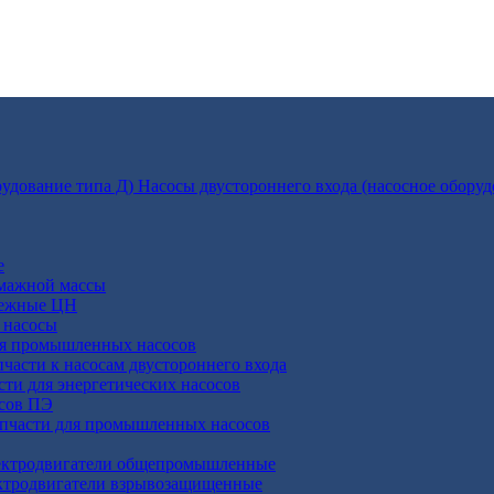
Насосы двустороннего входа (насосное оборуд
е
умажной массы
бежные ЦН
 насосы
ля промышленных насосов
пчасти к насосам двустороннего входа
сти для энергетических насосов
осов ПЭ
апчасти для промышленных насосов
ктродвигатели общепромышленные
ктродвигатели взрывозащищенные