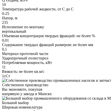
Q Подача, м3/ч
10
Температура рабочей жидкости, от С до С
0-25
Напор, м
235
Исполнение по монтажу
вертикальный
Объемная концентрация твердых фракций: не более %
0,01
Содержание твердых фракций размером: не более мм
0,1
Материал проточной части
Ударопрочный полистирол
Потребляемая мощность, кВт
11
Вязкость: не более кв.м/с
1сСт
Собственное производство
Вы экономите, покупая
напрямую у завода в Минске.
Большой выбор
Широкая номенклатура