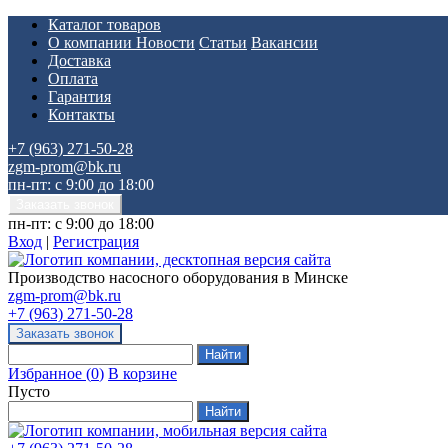
Каталог товаров
О компании
Новости
Статьи
Вакансии
Доставка
Оплата
Гарантия
Контакты
+7 (963) 271-50-28
zgm-prom@bk.ru
пн-пт: с 9:00 до 18:00
пн-пт: с 9:00 до 18:00
Вход
|
Регистрация
Производство насосного оборудования в Минске
zgm-prom@bk.ru
+7 (963) 271-50-28
Избранное
(
0
)
В корзине
Пусто