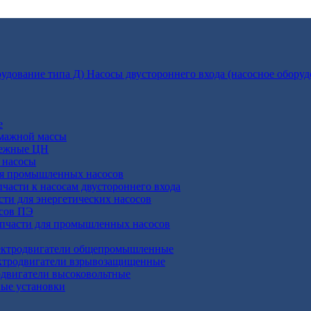
Насосы двустороннего входа (насосное оборуд
е
умажной массы
бежные ЦН
 насосы
ля промышленных насосов
пчасти к насосам двустороннего входа
сти для энергетических насосов
осов ПЭ
апчасти для промышленных насосов
ктродвигатели общепромышленные
ктродвигатели взрывозащищенные
двигатели высоковольтные
ные установки