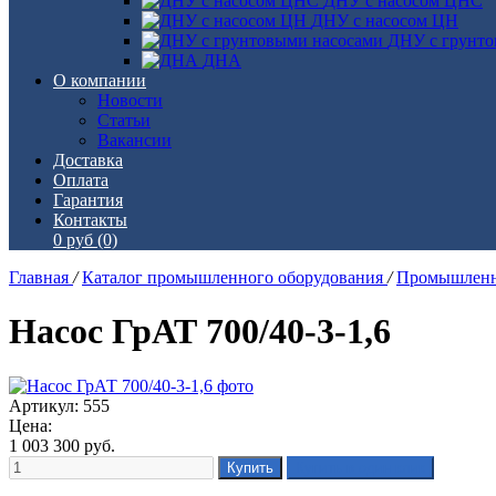
ДНУ с насосом ЦНС
ДНУ с насосом ЦН
ДНУ с грунто
ДНА
О компании
Новости
Статьи
Вакансии
Доставка
Оплата
Гарантия
Контакты
0 руб
(0)
Главная
/
Каталог промышленного оборудования
/
Промышленн
Насос ГрАТ 700/40-3-1,6
Артикул: 555
Цена:
1 003 300
руб.