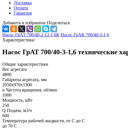
Доставка
Оплата
Гарантия
Добавить в избранное
Поделиться
Насос ГрАТ 700/40-2-12-1,6К
Насос ГрАК 700/40-3-1,6
Характеристики
Насос ГрАТ 700/40-3-1,6 технические х
Общие характеристики
Вес агрегата
4800
Габариты агрегата, мм
2050х970х1300
n Частота вращения, об/мин
1000
Мощность, кВт
250
Q Подача, м3/ч
600
Температура рабочей жидкости, от С до С
до 70 С