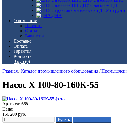
ДНУ с насосом ЦНС
ДНУ с насосом ЦН
ДНУ с грунто
ДНА
О компании
Новости
Статьи
Вакансии
Доставка
Оплата
Гарантия
Контакты
0 руб
(0)
Главная
/
Каталог промышленного оборудования
/
Промышленн
Насос Х 100-80-160К-55
Артикул: 668
Цена:
156 200
руб.