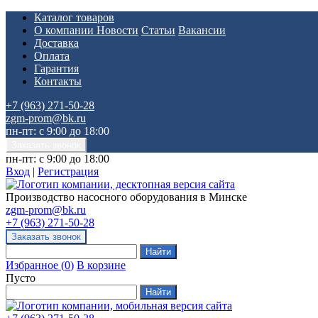
Каталог товаров
О компании
Новости
Статьи
Вакансии
Доставка
Оплата
Гарантия
Контакты
+7 (963) 271-50-28
zgm-prom@bk.ru
пн-пт: с 9:00 до 18:00
пн-пт: с 9:00 до 18:00
Вход
|
Регистрация
Производство насосного оборудования в Минске
zgm-prom@bk.ru
+7 (963) 271-50-28
Избранное
(
0
)
В корзине
Пусто