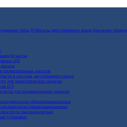
Насосы двустороннего входа (насосное оборуд
е
умажной массы
бежные ЦН
 насосы
ля промышленных насосов
пчасти к насосам двустороннего входа
сти для энергетических насосов
осов ПЭ
апчасти для промышленных насосов
ктродвигатели общепромышленные
ктродвигатели взрывозащищенные
двигатели высоковольтные
ные установки