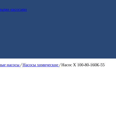
выми насосами
ые насосы
/
Насосы химические
/
Насос Х 100-80-160К-55