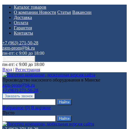
Каталог товаров
О компании
Новости
Статьи
Вакансии
Доставка
Оплата
Гарантия
Контакты
+7 (963) 271-50-28
zgm-prom@bk.ru
пн-пт: с 9:00 до 18:00
пн-пт: с 9:00 до 18:00
Вход
|
Регистрация
Производство насосного оборудования в Минске
zgm-prom@bk.ru
+7 (963) 271-50-28
Избранное
(
0
)
В корзине
Пусто