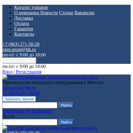
Каталог товаров
О компании
Новости
Статьи
Вакансии
Доставка
Оплата
Гарантия
Контакты
+7 (963) 271-50-28
zgm-prom@bk.ru
пн-пт: с 9:00 до 18:00
пн-пт: с 9:00 до 18:00
Вход
|
Регистрация
Производство насосного оборудования в Минске
zgm-prom@bk.ru
+7 (963) 271-50-28
Избранное
(
0
)
В корзине
Пусто