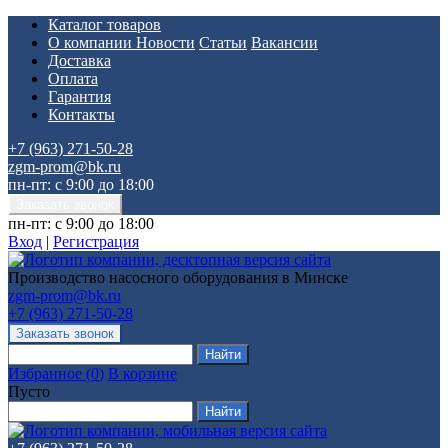
Каталог товаров
О компании
Новости
Статьи
Вакансии
Доставка
Оплата
Гарантия
Контакты
+7 (963) 271-50-28
zgm-prom@bk.ru
пн-пт: с 9:00 до 18:00
пн-пт: с 9:00 до 18:00
Вход
|
Регистрация
Производство насосного оборудования в Минске
zgm-prom@bk.ru
+7 (963) 271-50-28
Избранное
(
0
)
В корзине
Пусто