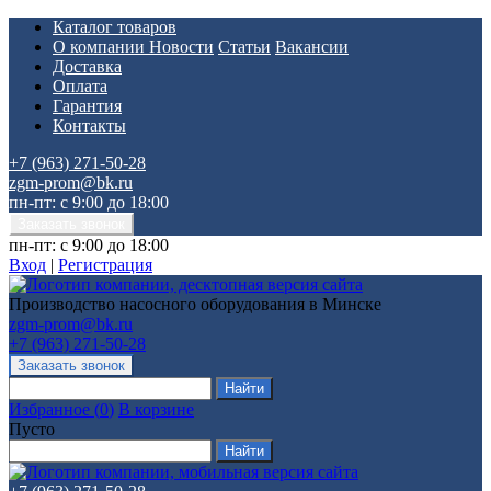
Каталог товаров
О компании
Новости
Статьи
Вакансии
Доставка
Оплата
Гарантия
Контакты
+7 (963) 271-50-28
zgm-prom@bk.ru
пн-пт: с 9:00 до 18:00
пн-пт: с 9:00 до 18:00
Вход
|
Регистрация
Производство насосного оборудования в Минске
zgm-prom@bk.ru
+7 (963) 271-50-28
Избранное
(
0
)
В корзине
Пусто