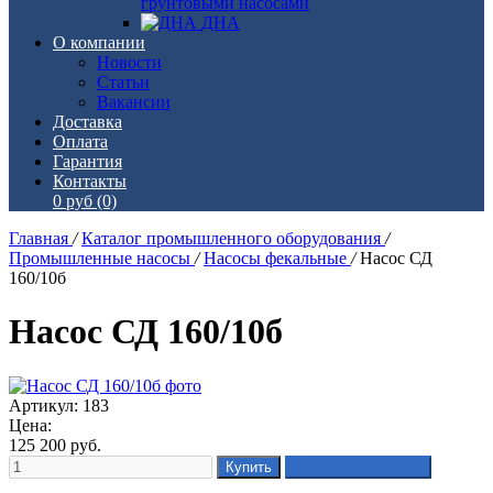
грунтовыми насосами
ДНА
О компании
Новости
Статьи
Вакансии
Доставка
Оплата
Гарантия
Контакты
0 руб
(0)
Главная
/
Каталог промышленного оборудования
/
Промышленные насосы
/
Насосы фекальные
/
Насос СД
160/10б
Насос СД 160/10б
Артикул: 183
Цена:
125 200
руб.