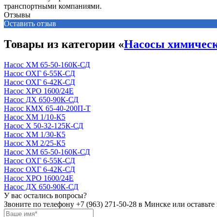
транспортными компаниями.
Отзывы
Оставить отзыв
Товары из категории «
Насосы химичес
Насос ХМ 65-50-160К-СД
Насос ОХГ 6-55К-СД
Насос ОХГ 6-42К-СД
Насос ХРО 1600/24Е
Насос ДХ 650-90К-СД
Насос КМХ 65-40-200П-Т
Насос ХМ 1/10-К5
Насос Х 50-32-125К-СД
Насос ХМ 1/30-К5
Насос ХМ 2/25-К5
Насос ХМ 65-50-160К-СД
Насос ОХГ 6-55К-СД
Насос ОХГ 6-42К-СД
Насос ХРО 1600/24Е
Насос ДХ 650-90К-СД
У вас остались вопросы?
Звоните по телефону
+7 (963) 271-50-28
в Минске или оставьте 