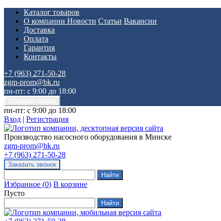
Каталог товаров
О компании
Новости
Статьи
Вакансии
Доставка
Оплата
Гарантия
Контакты
+7 (963) 271-50-28
zgm-prom@bk.ru
пн-пт: с 9:00 до 18:00
пн-пт: с 9:00 до 18:00
Вход
|
Регистрация
Производство насосного оборудования в Минске
zgm-prom@bk.ru
+7 (963) 271-50-28
Избранное
(
0
)
В корзине
Пусто