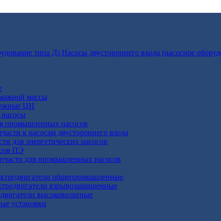
Насосы двустороннего входа (насосное оборуд
е
умажной массы
бежные ЦН
 насосы
ля промышленных насосов
пчасти к насосам двустороннего входа
сти для энергетических насосов
осов ПЭ
апчасти для промышленных насосов
ктродвигатели общепромышленные
ктродвигатели взрывозащищенные
двигатели высоковольтные
ные установки