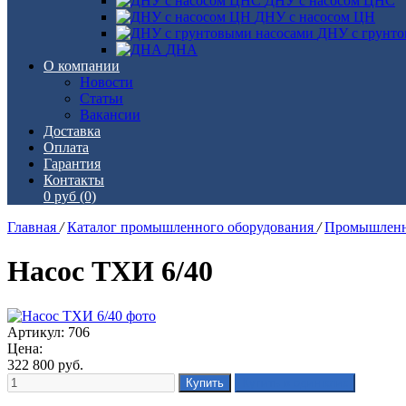
ДНУ с насосом ЦНС
ДНУ с насосом ЦН
ДНУ с грунто
ДНА
О компании
Новости
Статьи
Вакансии
Доставка
Оплата
Гарантия
Контакты
0 руб
(0)
Главная
/
Каталог промышленного оборудования
/
Промышленн
Насос ТХИ 6/40
Артикул: 706
Цена:
322 800
руб.