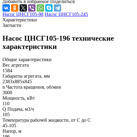
Добавить в избранное
Поделиться
Насос ЦНСГ105-98
Насос ЦНСГ105-245
Характеристики
Запчасти
Насос ЦНСГ105-196 технические
характеристики
Общие характеристики
Вес агрегата
1584
Габариты агрегата, мм
2383х885х845
n Частота вращения, об/мин
3000
Мощность, кВт
110
Q Подача, м3/ч
105
Температура рабочей жидкости, от С до С
45-105
Напор, м
196