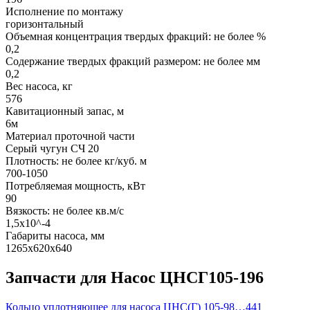
Исполнение по монтажу
горизонтальный
Объемная концентрация твердых фракций: не более %
0,2
Содержание твердых фракций размером: не более мм
0,2
Вес насоса, кг
576
Кавитационный запас, м
6м
Материал проточной части
Серый чугун СЧ 20
Плотность: не более кг/куб. м
700-1050
Потребляемая мощность, кВт
90
Вязкость: не более кв.м/с
1,5х10^-4
Габариты насоса, мм
1265х620х640
Запчасти для Насос ЦНСГ105-196
Кольцо уплотняющее для насоса ЦНС(Г) 105-98…441