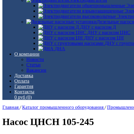
Электродвигатели
Эле
Эле
Электро
Дизельные насос
ДНУ с насосом Д
ДНУ с насосом ЦНС
ДНУ с насосом ЦН
ДНУ с грунто
ДНА
О компании
Новости
Статьи
Вакансии
Доставка
Оплата
Гарантия
Контакты
0 руб
(0)
Главная
/
Каталог промышленного оборудования
/
Промышленн
Насос ЦНСН 105-245