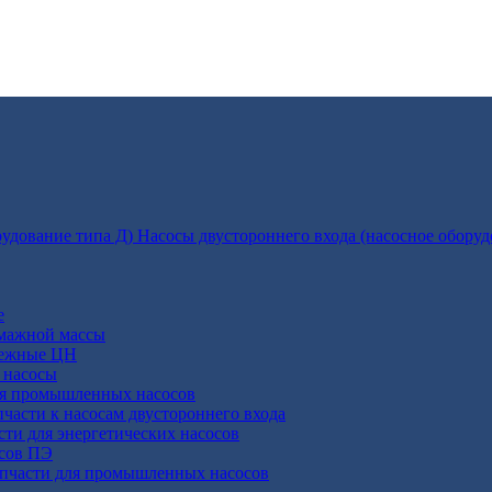
Насосы двустороннего входа (насосное оборуд
е
умажной массы
бежные ЦН
 насосы
ля промышленных насосов
пчасти к насосам двустороннего входа
сти для энергетических насосов
осов ПЭ
апчасти для промышленных насосов