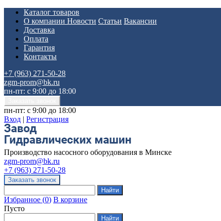
Каталог товаров
О компании
Новости
Статьи
Вакансии
Доставка
Оплата
Гарантия
Контакты
+7 (963) 271-50-28
zgm-prom@bk.ru
пн-пт: с 9:00 до 18:00
пн-пт: с 9:00 до 18:00
Вход
|
Регистрация
Производство насосного оборудования в Минске
zgm-prom@bk.ru
+7 (963) 271-50-28
Избранное
(
0
)
В корзине
Пусто