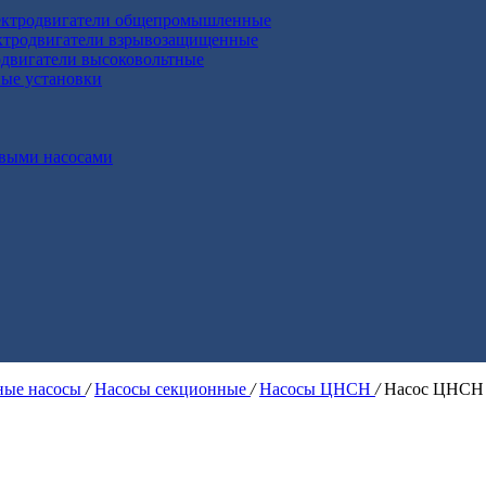
ктродвигатели общепромышленные
ктродвигатели взрывозащищенные
двигатели высоковольтные
ные установки
выми насосами
ые насосы
/
Насосы секционные
/
Насосы ЦНСН
/
Насос ЦНСН 