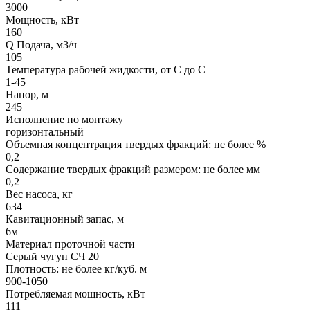
3000
Мощность, кВт
160
Q Подача, м3/ч
105
Температура рабочей жидкости, от С до С
1-45
Напор, м
245
Исполнение по монтажу
горизонтальный
Объемная концентрация твердых фракций: не более %
0,2
Содержание твердых фракций размером: не более мм
0,2
Вес насоса, кг
634
Кавитационный запас, м
6м
Материал проточной части
Серый чугун СЧ 20
Плотность: не более кг/куб. м
900-1050
Потребляемая мощность, кВт
111