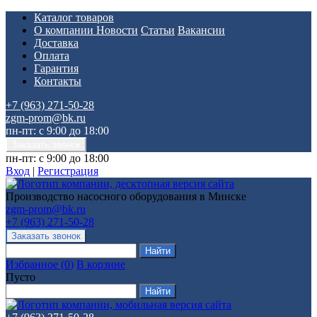
Каталог товаров
О компании
Новости
Статьи
Вакансии
Доставка
Оплата
Гарантия
Контакты
+7 (963) 271-50-28
zgm-prom@bk.ru
пн-пт: с 9:00 до 18:00
пн-пт: с 9:00 до 18:00
Вход
|
Регистрация
Производство насосного оборудования в Минске
zgm-prom@bk.ru
+7 (963) 271-50-28
Избранное
(
0
)
В корзине
Пусто