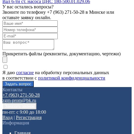
Вал 6-ти ст. насоса ЦНС 180-500.01.029.06
У вас остались вопросы?
Звоните по телефону
+7 (963) 271-50-28
в Минске или
оставьте заявку онлайн.
Прикрепить файлы (реквизиты, документацию, чертежи)
Я даю
согласие
на обработку персональных данных
в соответствии с
политикой конфиденциальности
Контакты
+7 (963) 271-50-28
zgm-prom@bk.ru
пн-пт: с 9:00 до 18:00
Вход
|
Регистрация
Информация
Главная