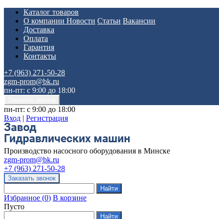
Каталог товаров
О компании
Новости
Статьи
Вакансии
Доставка
Оплата
Гарантия
Контакты
+7 (963) 271-50-28
zgm-prom@bk.ru
пн-пт: с 9:00 до 18:00
пн-пт: с 9:00 до 18:00
Вход
|
Регистрация
Производство насосного оборудования в Минске
zgm-prom@bk.ru
+7 (963) 271-50-28
Избранное
(
0
)
В корзине
Пусто