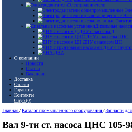
Электродвигатели
Эле
Эле
Электро
Дизельные насос
ДНУ с насосом Д
ДНУ с насосом ЦНС
ДНУ с насосом ЦН
ДНУ с грунто
ДНА
О компании
Новости
Статьи
Вакансии
Доставка
Оплата
Гарантия
Контакты
0 руб
(0)
Главная
/
Каталог промышленного оборудования
/
Запчасти дл
Вал 9-ти ст. насоса ЦНС 105-98