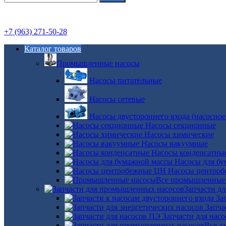
+7 (963) 271-50-28
Каталог товаров
Промышленные насосы
Насосы питательные
Насосы сетевые
Насосы двустороннего входа (насосное
Насосы секционные
Насосы химические
Насосы вакуумные
Насосы конденсатны
Насосы для б
Насосы центро
Все промышленные
Запчасти д
За
Запча
Запчасти для нас
Все з