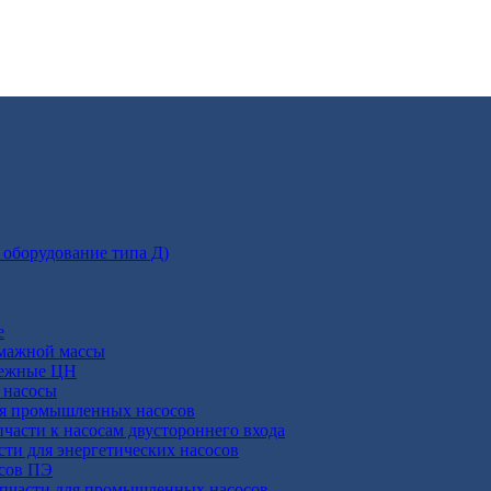
 оборудование типа Д)
е
умажной массы
бежные ЦН
 насосы
ля промышленных насосов
пчасти к насосам двустороннего входа
сти для энергетических насосов
осов ПЭ
апчасти для промышленных насосов