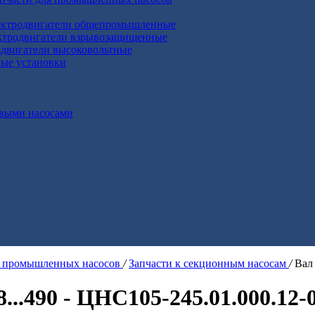
ктродвигатели общепромышленные
ктродвигатели взрывозащищенные
двигатели высоковольтные
ные установки
выми насосами
я промышленных насосов
/
Запчасти к секционным насосам
/
Вал 
...490 - ЦНС105-245.01.000.12-