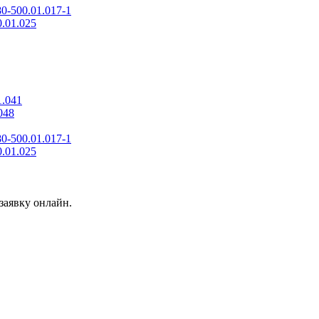
0-500.01.017-1
.01.025
1.041
048
0-500.01.017-1
.01.025
заявку онлайн.