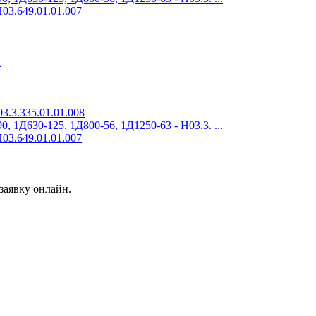
03.649.01.01.007
2
3.3.335.01.01.008
 1Д630-125, 1Д800-56, 1Д1250-63 - Н03.3. ...
03.649.01.01.007
заявку онлайн.