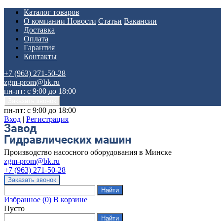
Каталог товаров
О компании
Новости
Статьи
Вакансии
Доставка
Оплата
Гарантия
Контакты
+7 (963) 271-50-28
zgm-prom@bk.ru
пн-пт: с 9:00 до 18:00
пн-пт: с 9:00 до 18:00
Вход
|
Регистрация
Производство насосного оборудования в Минске
zgm-prom@bk.ru
+7 (963) 271-50-28
Избранное
(
0
)
В корзине
Пусто