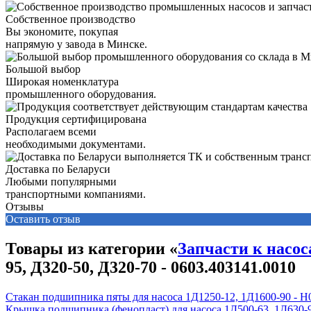
Собственное производство
Вы экономите, покупая
напрямую у завода в Минске.
Большой выбор
Широкая номенклатура
промышленного оборудования.
Продукция сертифицирована
Располагаем всеми
необходимыми документами.
Доставка по Беларуси
Любыми популярными
транспортными компаниями.
Отзывы
Оставить отзыв
Товары из категории «
Запчасти к насос
95, Д320-50, Д320-70 - 0603.403141.0010
Стакан подшипника пяты для насоса 1Д1250-12, 1Д1600-90 - Н0
Крышка подшипника (фенопласт) для насоса 1Д500-63, 1Д630-90,