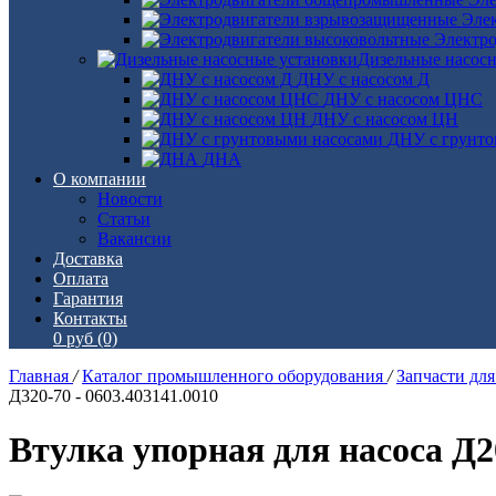
Эле
Электро
Дизельные насос
ДНУ с насосом Д
ДНУ с насосом ЦНС
ДНУ с насосом ЦН
ДНУ с грунто
ДНА
О компании
Новости
Статьи
Вакансии
Доставка
Оплата
Гарантия
Контакты
0 руб
(0)
Главная
/
Каталог промышленного оборудования
/
Запчасти дл
Д320-70 - 0603.403141.0010
Втулка упорная для насоса Д20