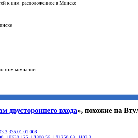
ам двустороннего входа
», похожие на Вту
3.3.335.01.01.008
 1Д630-125, 1Д800-56, 1Д1250-63 - Н03.3. ...