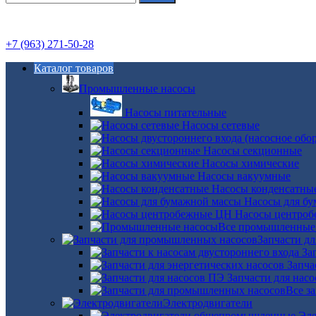
+7 (963) 271-50-28
Каталог товаров
Промышленные насосы
Насосы питательные
Насосы сетевые
Насосы секционные
Насосы химические
Насосы вакуумные
Насосы конденсатны
Насосы для б
Насосы центро
Все промышленные
Запчасти д
За
Запча
Запчасти для нас
Все з
Электродвигатели
Эле