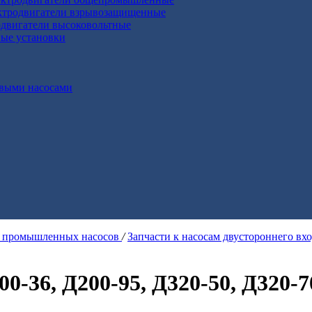
ктродвигатели взрывозащищенные
двигатели высоковольтные
ные установки
выми насосами
я промышленных насосов
/
Запчасти к насосам двустороннего вх
0-36, Д200-95, Д320-50, Д320-70