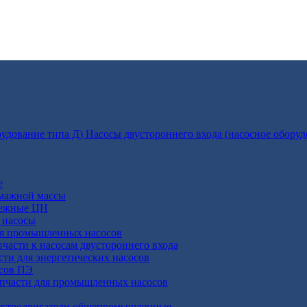
Насосы двустороннего входа (насосное оборуд
е
умажной массы
бежные ЦН
 насосы
ля промышленных насосов
пчасти к насосам двустороннего входа
сти для энергетических насосов
осов ПЭ
апчасти для промышленных насосов
ктродвигатели общепромышленные