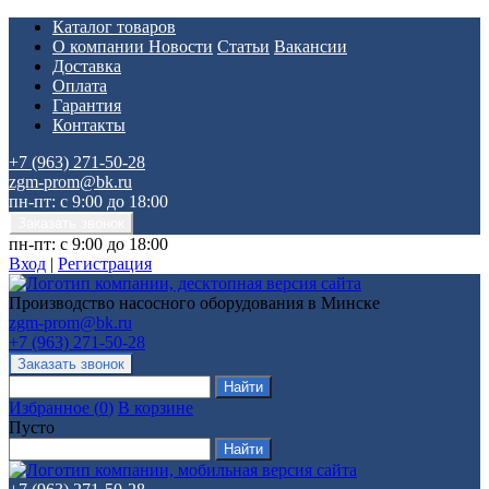
Каталог товаров
О компании
Новости
Статьи
Вакансии
Доставка
Оплата
Гарантия
Контакты
+7 (963) 271-50-28
zgm-prom@bk.ru
пн-пт: с 9:00 до 18:00
пн-пт: с 9:00 до 18:00
Вход
|
Регистрация
Производство насосного оборудования в Минске
zgm-prom@bk.ru
+7 (963) 271-50-28
Избранное
(
0
)
В корзине
Пусто