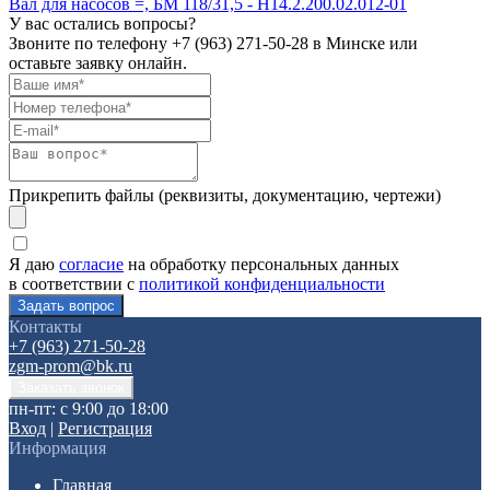
Вал для насосов =, БМ 118/31,5 - Н14.2.200.02.012-01
У вас остались вопросы?
Звоните по телефону
+7 (963) 271-50-28
в Минске или
оставьте заявку онлайн.
Прикрепить файлы (реквизиты, документацию, чертежи)
Я даю
согласие
на обработку персональных данных
в соответствии с
политикой конфиденциальности
Контакты
+7 (963) 271-50-28
zgm-prom@bk.ru
пн-пт: с 9:00 до 18:00
Вход
|
Регистрация
Информация
Главная