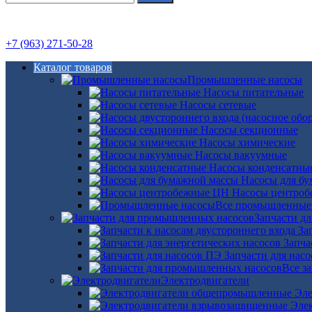
+7 (963) 271-50-28
Каталог товаров
Промышленные насосы
Насосы питательные
Насосы сетевые
Насосы секционные
Насосы химические
Насосы вакуумные
Насосы конденсатны
Насосы для б
Насосы центро
Все промышленные
Запчасти д
За
Запча
Запчасти для нас
Все з
Электродвигатели
Эле
Эле