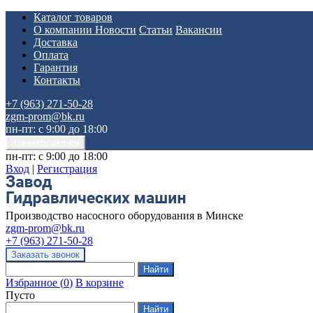
Каталог товаров
О компании
Новости
Статьи
Вакансии
Доставка
Оплата
Гарантия
Контакты
+7 (963) 271-50-28
zgm-prom@bk.ru
пн-пт: с 9:00 до 18:00
пн-пт: с 9:00 до 18:00
Вход
|
Регистрация
Производство насосного оборудования в Минске
zgm-prom@bk.ru
+7 (963) 271-50-28
Избранное
(
0
)
В корзине
Пусто