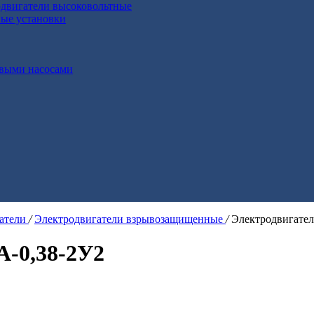
двигатели высоковольтные
ные установки
выми насосами
гатели
/
Электродвигатели взрывозащищенные
/
Электродвигате
А-0,38-2У2