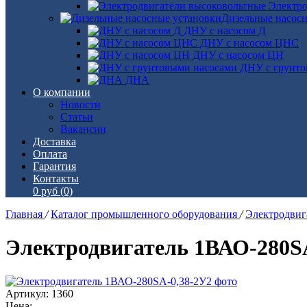
Электро
Дизельные насос
ДНУ с насосом Д
ДНУ с насосом ЦНС
ДНУ с насосом ЦН
ДНУ с грунто
ДНА
О компании
Новости
Статьи
Вакансии
Доставка
Оплата
Гарантия
Контакты
0 руб
(0)
Главная
/
Каталог промышленного оборудования
/
Электродви
Электродвигатель 1ВАО-280S
Артикул: 1360
Цена: