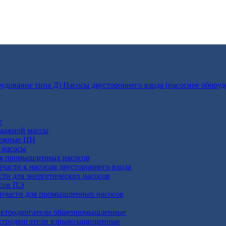
Насосы двустороннего входа (насосное оборуд
е
умажной массы
бежные ЦН
 насосы
ля промышленных насосов
пчасти к насосам двустороннего входа
сти для энергетических насосов
осов ПЭ
апчасти для промышленных насосов
ктродвигатели общепромышленные
ктродвигатели взрывозащищенные