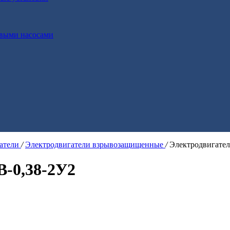
выми насосами
гатели
/
Электродвигатели взрывозащищенные
/
Электродвигате
В-0,38-2У2