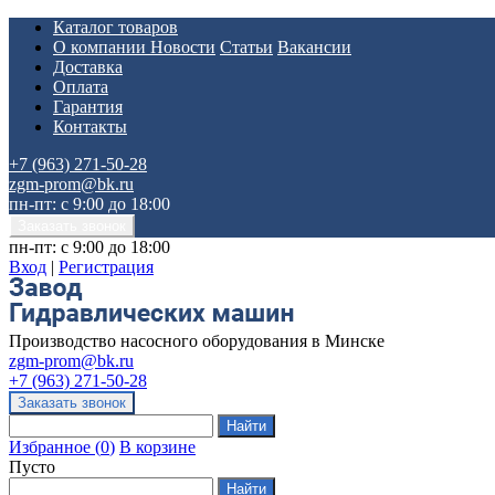
Каталог товаров
О компании
Новости
Статьи
Вакансии
Доставка
Оплата
Гарантия
Контакты
+7 (963) 271-50-28
zgm-prom@bk.ru
пн-пт: с 9:00 до 18:00
пн-пт: с 9:00 до 18:00
Вход
|
Регистрация
Производство насосного оборудования в Минске
zgm-prom@bk.ru
+7 (963) 271-50-28
Избранное
(
0
)
В корзине
Пусто