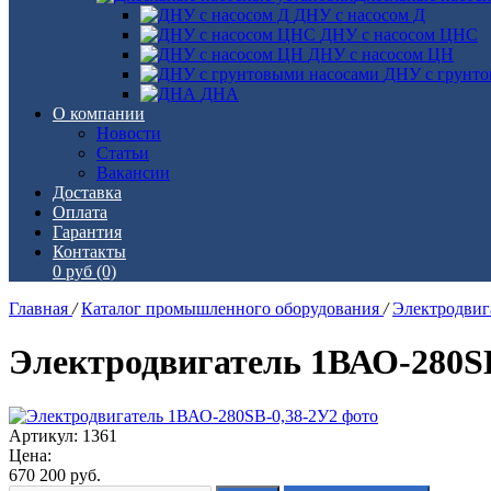
ДНУ с насосом Д
ДНУ с насосом ЦНС
ДНУ с насосом ЦН
ДНУ с грунто
ДНА
О компании
Новости
Статьи
Вакансии
Доставка
Оплата
Гарантия
Контакты
0 руб
(0)
Главная
/
Каталог промышленного оборудования
/
Электродви
Электродвигатель 1ВАО-280S
Артикул: 1361
Цена:
670 200
руб.