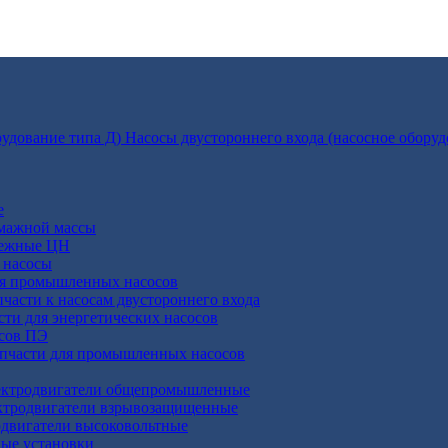
Насосы двустороннего входа (насосное оборуд
е
умажной массы
бежные ЦН
 насосы
ля промышленных насосов
пчасти к насосам двустороннего входа
сти для энергетических насосов
осов ПЭ
апчасти для промышленных насосов
ктродвигатели общепромышленные
ктродвигатели взрывозащищенные
двигатели высоковольтные
ные установки