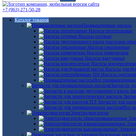
+7 (963) 271-50-28
Каталог товаров
Промышленные насосы
Насосы питательные
Насосы сетевые
Насосы секционные
Насосы химические
Насосы вакуумные
Насосы конденсатны
Насосы для б
Насосы центро
Все промышленные
Запчасти д
За
Запча
Запчасти для нас
Все з
Электродвигатели
Эле
Эле
Электро
Дизельные насос