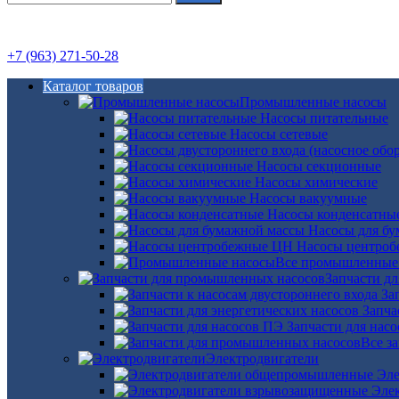
+7 (963) 271-50-28
Каталог товаров
Промышленные насосы
Насосы питательные
Насосы сетевые
Насосы секционные
Насосы химические
Насосы вакуумные
Насосы конденсатны
Насосы для б
Насосы центро
Все промышленные
Запчасти д
За
Запча
Запчасти для нас
Все з
Электродвигатели
Эле
Эле