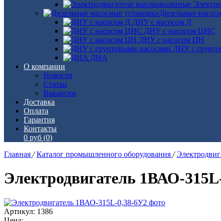
Электро
Дизельные насос
ДНУ с насосом Д
ДНУ с насосом ЦНС
ДНУ с насосом ЦН
ДНУ с грунто
ДНА
О компании
Новости
Статьи
Вакансии
Доставка
Оплата
Гарантия
Контакты
0 руб
(0)
Главная
/
Каталог промышленного оборудования
/
Электродви
Электродвигатель 1ВАО-315L-
Артикул: 1386
Цена: