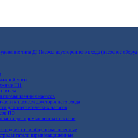
Насосы двустороннего входа (насосное оборуд
е
умажной массы
бежные ЦН
 насосы
ля промышленных насосов
пчасти к насосам двустороннего входа
сти для энергетических насосов
осов ПЭ
апчасти для промышленных насосов
ктродвигатели общепромышленные
ктродвигатели взрывозащищенные