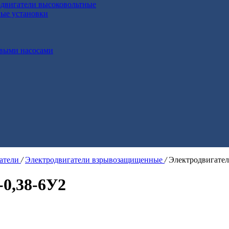
двигатели высоковольтные
ные установки
выми насосами
гатели
/
Электродвигатели взрывозащищенные
/
Электродвигател
0,38-6У2