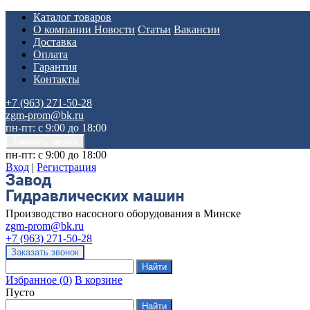
Каталог товаров
О компании
Новости
Статьи
Вакансии
Доставка
Оплата
Гарантия
Контакты
+7 (963) 271-50-28
zgm-prom@bk.ru
пн-пт: с 9:00 до 18:00
пн-пт: с 9:00 до 18:00
Вход
|
Регистрация
Производство насосного оборудования в Минске
zgm-prom@bk.ru
+7 (963) 271-50-28
Избранное
(
0
)
В корзине
Пусто