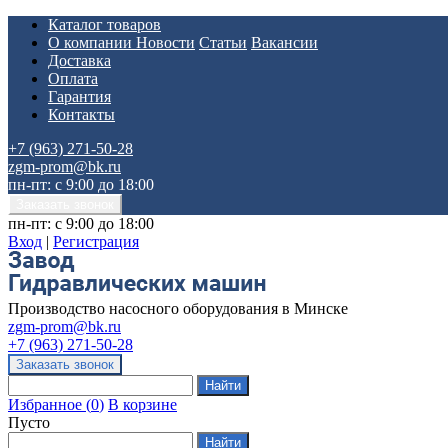
Каталог товаров
О компании
Новости
Статьи
Вакансии
Доставка
Оплата
Гарантия
Контакты
+7 (963) 271-50-28
zgm-prom@bk.ru
пн-пт: с 9:00 до 18:00
пн-пт: с 9:00 до 18:00
Вход
|
Регистрация
Производство насосного оборудования в Минске
zgm-prom@bk.ru
+7 (963) 271-50-28
Избранное
(
0
)
В корзине
Пусто