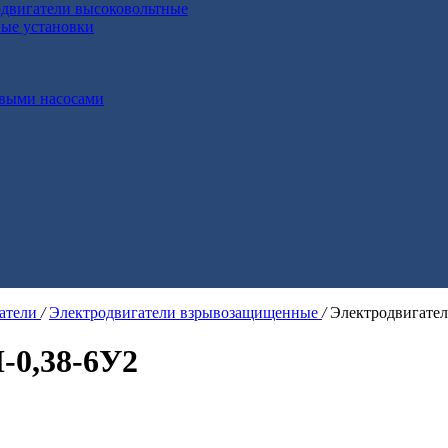
двигатели высоковольтные
ные установки
выми насосами
гатели
/
Электродвигатели взрывозащищенные
/
Электродвигате
-0,38-6У2