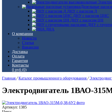
Электро
Дизельные насос
ДНУ с насосом Д
ДНУ с насосом ЦНС
ДНУ с насосом ЦН
ДНУ с грунто
ДНА
О компании
Новости
Статьи
Вакансии
Доставка
Оплата
Гарантия
Контакты
0 руб
(0)
Главная
/
Каталог промышленного оборудования
/
Электродви
Электродвигатель 1ВАО-315М
Артикул: 1385
Цена: