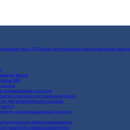
Насосы двустороннего входа (насосное оборуд
е
умажной массы
бежные ЦН
 насосы
ля промышленных насосов
пчасти к насосам двустороннего входа
сти для энергетических насосов
осов ПЭ
апчасти для промышленных насосов
ктродвигатели общепромышленные
ктродвигатели взрывозащищенные