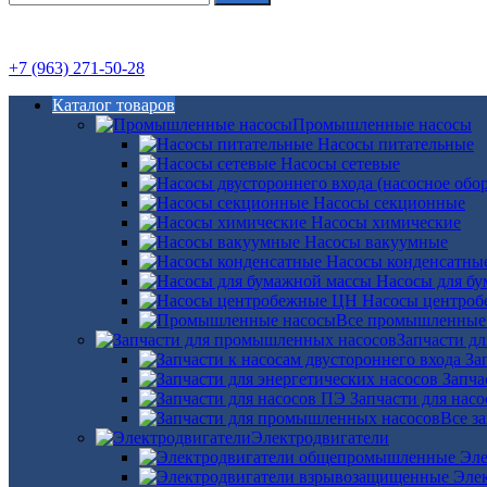
+7 (963) 271-50-28
Каталог товаров
Промышленные насосы
Насосы питательные
Насосы сетевые
Насосы секционные
Насосы химические
Насосы вакуумные
Насосы конденсатны
Насосы для б
Насосы центро
Все промышленные
Запчасти д
За
Запча
Запчасти для нас
Все з
Электродвигатели
Эле
Эле