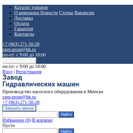
Каталог товаров
О компании
Новости
Статьи
Вакансии
Доставка
Оплата
Гарантия
Контакты
+7 (963) 271-50-28
zgm-prom@bk.ru
пн-пт: с 9:00 до 18:00
пн-пт: с 9:00 до 18:00
Вход
|
Регистрация
Производство насосного оборудования в Минске
zgm-prom@bk.ru
+7 (963) 271-50-28
Избранное
(
0
)
В корзине
Пусто