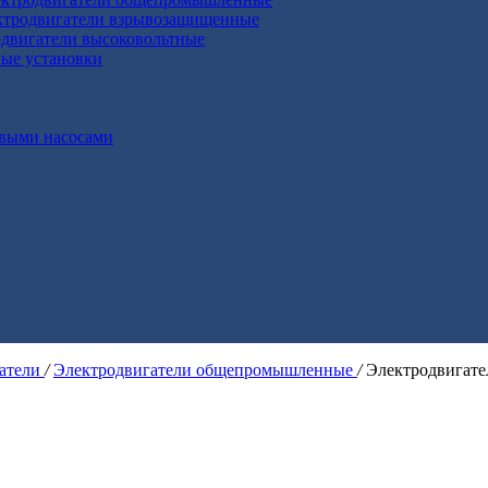
ктродвигатели взрывозащищенные
двигатели высоковольтные
ные установки
выми насосами
гатели
/
Электродвигатели общепромышленные
/
Электродвигат