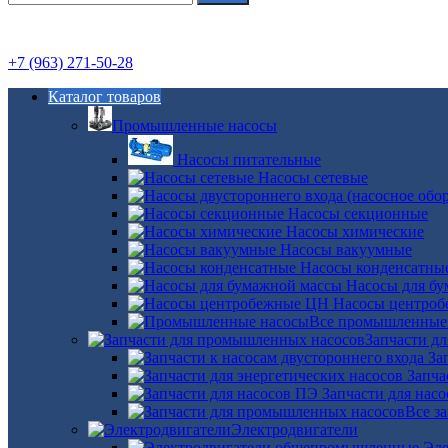
+7 (963) 271-50-28
Каталог товаров
Промышленные насосы
Насосы питательные
Насосы сетевые
Насосы секционные
Насосы химические
Насосы вакуумные
Насосы конденсатны
Насосы для б
Насосы центро
Все промышленные
Запчасти д
За
Запча
Запчасти для нас
Все з
Электродвигатели
Эле