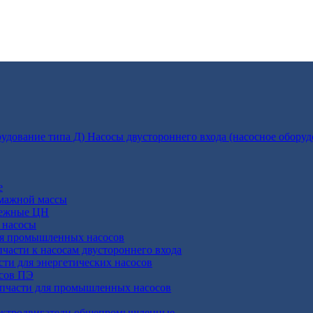
Насосы двустороннего входа (насосное оборуд
е
умажной массы
бежные ЦН
 насосы
ля промышленных насосов
пчасти к насосам двустороннего входа
сти для энергетических насосов
осов ПЭ
апчасти для промышленных насосов
ктродвигатели общепромышленные