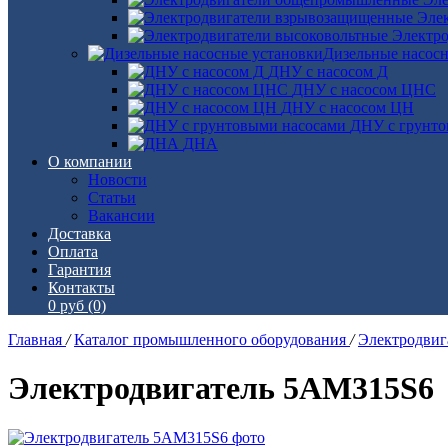
Эле
Электро
Дизельные насос
ДНУ с насосом Д
ДНУ с насосом ЦНС
ДНУ с насосом ЦН
ДНУ с грунто
ДНА
О компании
Новости
Статьи
Вакансии
Доставка
Оплата
Гарантия
Контакты
0 руб
(0)
Главная
/
Каталог промышленного оборудования
/
Электродви
Электродвигатель 5АМ315S6