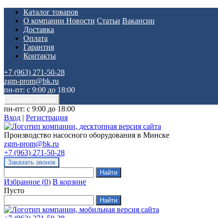
Каталог товаров
О компании
Новости
Статьи
Вакансии
Доставка
Оплата
Гарантия
Контакты
+7 (963) 271-50-28
zgm-prom@bk.ru
пн-пт: с 9:00 до 18:00
пн-пт: с 9:00 до 18:00
Вход
|
Регистрация
Производство насосного оборудования в Минске
zgm-prom@bk.ru
+7 (963) 271-50-28
Избранное
(
0
)
В корзине
Пусто