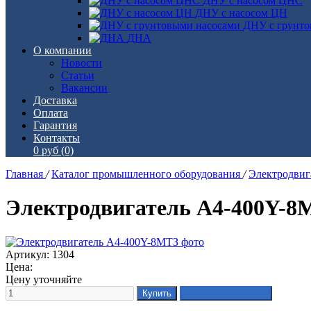
ДНУ с насосом ЦНС
ДНУ с насосом ЦН
ДНУ с грунто
ДНА
О компании
Новости
Статьи
Вакансии
Доставка
Оплата
Гарантия
Контакты
0 руб
(0)
Главная
/
Каталог промышленного оборудования
/
Электродви
Электродвигатель А4-400Y-8
Артикул: 1304
Цена:
Цену уточняйте