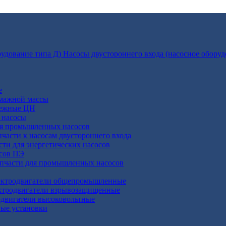
Насосы двустороннего входа (насосное оборуд
е
умажной массы
бежные ЦН
 насосы
ля промышленных насосов
пчасти к насосам двустороннего входа
сти для энергетических насосов
осов ПЭ
апчасти для промышленных насосов
ктродвигатели общепромышленные
ктродвигатели взрывозащищенные
двигатели высоковольтные
ные установки