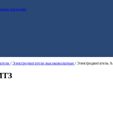
выми насосами
гатели
/
Электродвигатели высоковольтные
/
Электродвигатель 
МТЗ