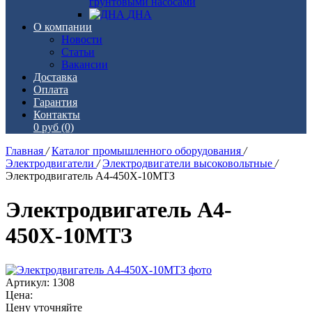
грунтовыми насосами
ДНА
О компании
Новости
Статьи
Вакансии
Доставка
Оплата
Гарантия
Контакты
0 руб
(0)
Главная
/
Каталог промышленного оборудования
/
Электродвигатели
/
Электродвигатели высоковольтные
/
Электродвигатель А4-450Х-10МТЗ
Электродвигатель А4-
450Х-10МТЗ
Артикул: 1308
Цена:
Цену уточняйте