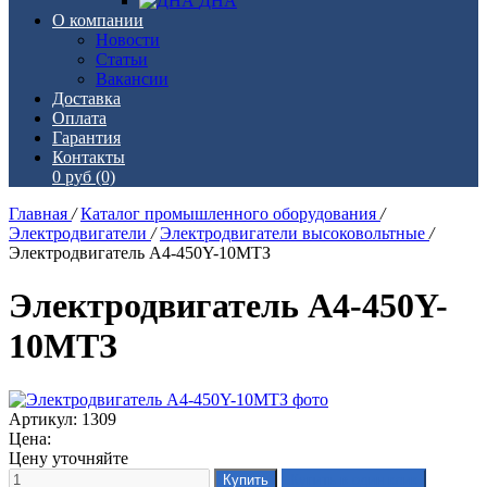
ДНА
О компании
Новости
Статьи
Вакансии
Доставка
Оплата
Гарантия
Контакты
0 руб
(0)
Главная
/
Каталог промышленного оборудования
/
Электродвигатели
/
Электродвигатели высоковольтные
/
Электродвигатель А4-450Y-10МТЗ
Электродвигатель А4-450Y-
10МТЗ
Артикул: 1309
Цена:
Цену уточняйте