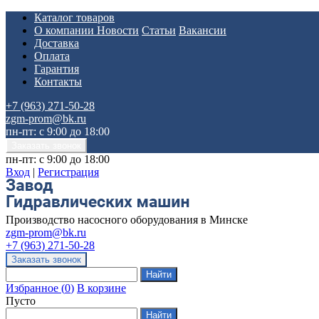
Каталог товаров
О компании
Новости
Статьи
Вакансии
Доставка
Оплата
Гарантия
Контакты
+7 (963) 271-50-28
zgm-prom@bk.ru
пн-пт: с 9:00 до 18:00
пн-пт: с 9:00 до 18:00
Вход
|
Регистрация
Производство насосного оборудования в Минске
zgm-prom@bk.ru
+7 (963) 271-50-28
Избранное
(
0
)
В корзине
Пусто