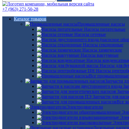
+7 (963) 271-50-28
Каталог товаров
Промышленные насосы
Насосы питательные
Насосы сетевые
Насосы секционные
Насосы химические
Насосы вакуумные
Насосы конденсатны
Насосы для б
Насосы центро
Все промышленные
Запчасти д
За
Запча
Запчасти для нас
Все з
Электродвигатели
Эле
Эле
Электро
Дизельные насос