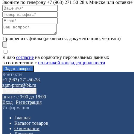
Звоните по телефону
+7 (963) 271-50-28
в Минске или оставьте 
Прикрепить файлы (реквизиты, документацию, чертежи)
Я даю
согласие
на обработку персональных данных
в соответствии с
политикой конфиденциальности
Контакты
+7 (963) 271-50-28
zgm-prom@bk.ru
пн-пт: с 9:00 до 18:00
Вход
|
Регистрация
Информация
Главная
Каталог товаров
О компании
Доставка