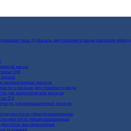
Насосы двустороннего входа (насосное оборуд
е
умажной массы
бежные ЦН
 насосы
ля промышленных насосов
пчасти к насосам двустороннего входа
сти для энергетических насосов
осов ПЭ
апчасти для промышленных насосов
ктродвигатели общепромышленные
ктродвигатели взрывозащищенные
двигатели высоковольтные
ные установки