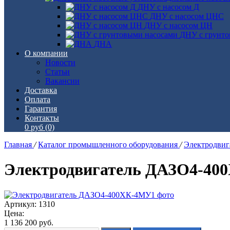
ДНУ с насосом Д
ДНУ с насосом ЦНС
ДНУ с насосом ЦН
ДНУ с грунто
ДНА
О компании
Новости
Статьи
Вакансии
Доставка
Оплата
Гарантия
Контакты
0 руб
(0)
Главная
/
Каталог промышленного оборудования
/
Электродви
Электродвигатель ДАЗО4-40
Артикул: 1310
Цена:
1 136 200
руб.