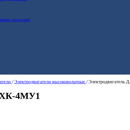
выми насосами
гатели
/
Электродвигатели высоковольтные
/
Электродвигатель
0ХК-4МУ1