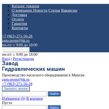
Каталог товаров
О компании
Новости
Статьи
Вакансии
Доставка
Оплата
Гарантия
Контакты
+7 (963) 271-50-28
zgm-prom@bk.ru
пн-пт: с 9:00 до 18:00
пн-пт: с 9:00 до 18:00
Вход
|
Регистрация
Производство насосного оборудования в Минске
zgm-prom@bk.ru
+7 (963) 271-50-28
Избранное
(
0
)
В корзине
Пусто