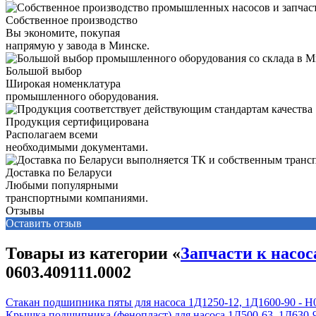
Собственное производство
Вы экономите, покупая
напрямую у завода в Минске.
Большой выбор
Широкая номенклатура
промышленного оборудования.
Продукция сертифицирована
Располагаем всеми
необходимыми документами.
Доставка по Беларуси
Любыми популярными
транспортными компаниями.
Отзывы
Оставить отзыв
Товары из категории «
Запчасти к насос
0603.409111.0002
Стакан подшипника пяты для насоса 1Д1250-12, 1Д1600-90 - Н0
Крышка подшипника (фенопласт) для насоса 1Д500-63, 1Д630-90,