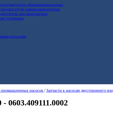
ктродвигатели общепромышленные
ктродвигатели взрывозащищенные
двигатели высоковольтные
ные установки
выми насосами
я промышленных насосов
/
Запчасти к насосам двустороннего вх
 - 0603.409111.0002