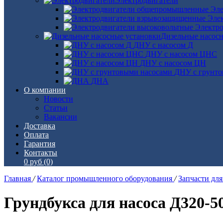
Электродвигатели
Эле
Эле
Электро
Дизельные насос
ДНУ с насосом Д
ДНУ с насосом ЦНС
ДНУ с насосом ЦН
ДНУ с грунто
ДНА
О компании
Новости
Статьи
Вакансии
Доставка
Оплата
Гарантия
Контакты
0 руб
(0)
Главная
/
Каталог промышленного оборудования
/
Запчасти дл
Грундбукса для насоса Д320-50