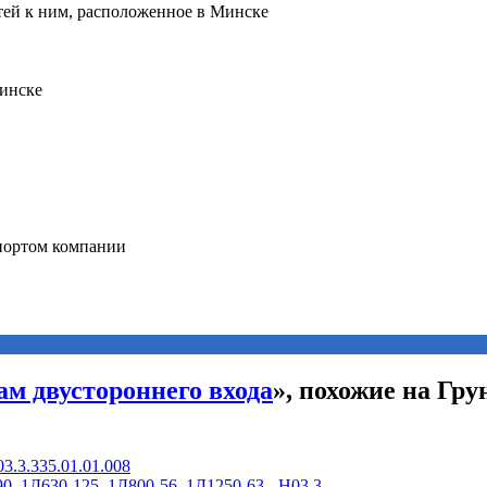
ам двустороннего входа
», похожие на Гру
3.3.335.01.01.008
 1Д630-125, 1Д800-56, 1Д1250-63 - Н03.3. ...