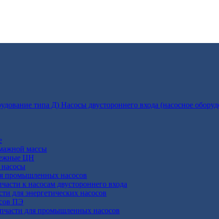
Насосы двустороннего входа (насосное оборуд
е
умажной массы
бежные ЦН
 насосы
ля промышленных насосов
пчасти к насосам двустороннего входа
сти для энергетических насосов
осов ПЭ
апчасти для промышленных насосов