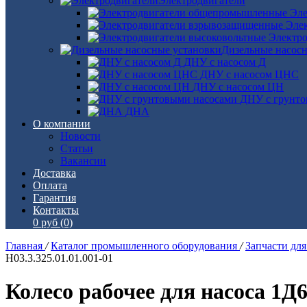
Электродвигатели
Эле
Эле
Электро
Дизельные насос
ДНУ с насосом Д
ДНУ с насосом ЦНС
ДНУ с насосом ЦН
ДНУ с грунто
ДНА
О компании
Новости
Статьи
Вакансии
Доставка
Оплата
Гарантия
Контакты
0 руб
(0)
Главная
/
Каталог промышленного оборудования
/
Запчасти дл
Н03.3.325.01.01.001-01
Колесо рабочее для насоса 1Д63