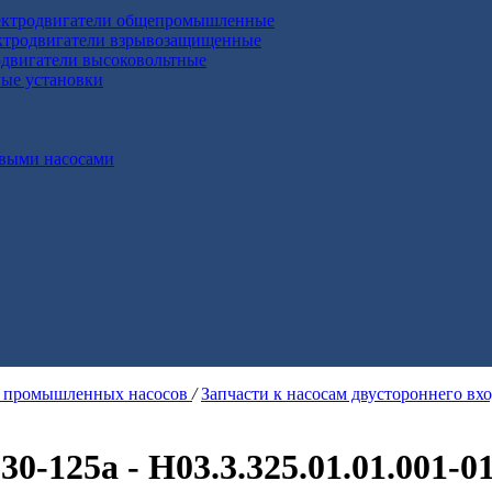
ктродвигатели общепромышленные
ктродвигатели взрывозащищенные
двигатели высоковольтные
ные установки
выми насосами
я промышленных насосов
/
Запчасти к насосам двустороннего вх
0-125а - Н03.3.325.01.01.001-0