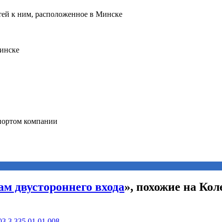
ам двустороннего входа
», похожие на Кол
3.3.335.01.01.008