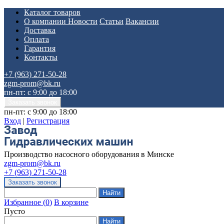
Каталог товаров
О компании
Новости
Статьи
Вакансии
Доставка
Оплата
Гарантия
Контакты
+7 (963) 271-50-28
zgm-prom@bk.ru
пн-пт: с 9:00 до 18:00
пн-пт: с 9:00 до 18:00
Вход
|
Регистрация
Производство насосного оборудования в Минске
zgm-prom@bk.ru
+7 (963) 271-50-28
Избранное
(
0
)
В корзине
Пусто