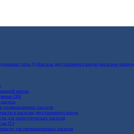
Насосы двустороннего входа (насосное оборуд
е
умажной массы
бежные ЦН
 насосы
ля промышленных насосов
пчасти к насосам двустороннего входа
сти для энергетических насосов
осов ПЭ
апчасти для промышленных насосов